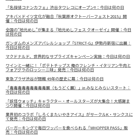
「名探偵コナンカフェ」渋谷タワレコにオープン!!：今日は何の日
アキバ×ドイツ文化が融合『秋葉原オクトーバーフェスト2015』開
催：今日は何の日
全国の“地元めし”が集まる『地元めしフェス クオーゼイ』開催：今日
は何の日
ガンダムのメンズアパレルショップ『STRICT-G』伊勢丹新宿に出展：
今日は何の日
マクドナルド、世界的なサプライズキャンペーン実施：今日は何の日
ワインと一緒に！「ポテトチップス 俺のフレンチ・イタリアン牛肉と
フォアグラのロッシーニ味」発売：今日は何の日
東急プラザ渋谷が閉館 49年の歴史に幕：今日は何の日
「毒毒毒毒毒毒毒毒毒展（もうどく展）」in みなとみらいスタート：
今日は何の日
「妖怪ウォッチ」キャラクター・オールスターズが大集合！大感謝ま
つり開催：今日は何の日
業界初のコラボ『しろくまたいやきアイス』がサークルK・サンクスに
て発売：今日は何の日
バーガーキングで毎日ワッパーを食べられる「WHOPPER PASS」販
売：今日は何の日