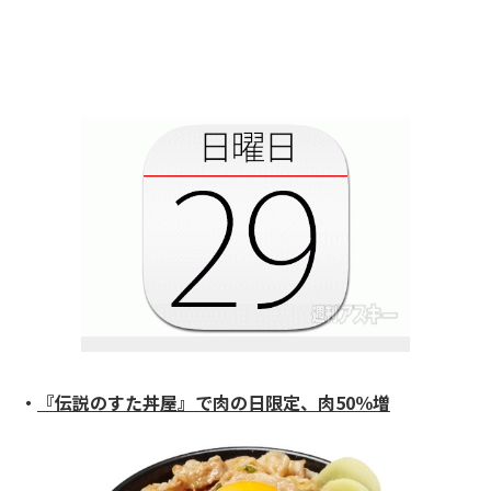
・
『伝説のすた丼屋』で肉の日限定、肉50％増