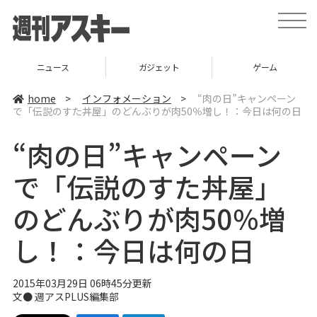
t
o
g
g
l
ニュース
ガジェット
ゲーム
e
n
a
home
>
インフォメーション
>
“肉の日”キャンペーン
v
で「伝説のすた丼屋」のどんぶりが肉50％増し！：今日は何の日
i
g
a
“肉の日”キャンペーン
t
i
o
で「伝説のすた丼屋」
n
のどんぶりが肉50％増
し！：今日は何の日
2015年03月29日 06時45分更新
文●
週アスPLUS編集部