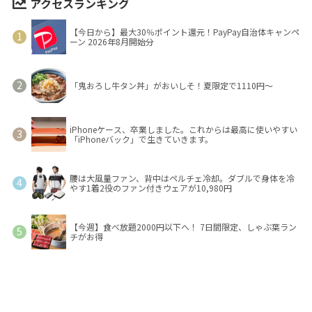
アクセスランキング
【今日から】最大30％ポイント還元！PayPay自治体キャンペ
ーン 2026年8月開始分
「鬼おろし牛タン丼」がおいしそ！夏限定で1110円～
iPhoneケース、卒業しました。これからは最高に使いやすい
「iPhoneバック」で生きていきます。
腰は大風量ファン、背中はペルチェ冷却。ダブルで身体を冷
やす1着2役のファン付きウェアが10,980円
【今週】食べ放題2000円以下へ！ 7日間限定、しゃぶ葉ラン
チがお得