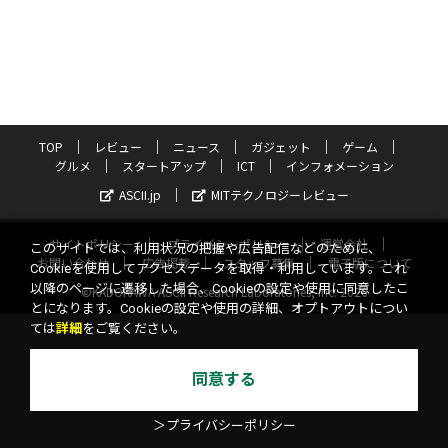
TOP
レビュー
ニュース
ガジェット
ゲーム
グルメ
スタートアップ
ICT
インフォメーション
ASCII.jp
MITテクノロジーレビュー
サイトポリシー
プライバシーポリシー
運営会社
このサイトでは、利用状況の把握や広告配信などのために、
お問い合わせ
広告掲載
スタッフ募集
電子版について
Cookieを使用してアクセスデータを取得・利用しています。これ
以降のページに遷移した場合、Cookieの設定や使用に同意したこ
©KADOKAWA ASCII Research Laboratories, Inc. 2026
とになります。Cookieの設定や使用の詳細、オプトアウトについ
ては
詳細
をご覧ください。
同意する
＞プライバシーポリシー