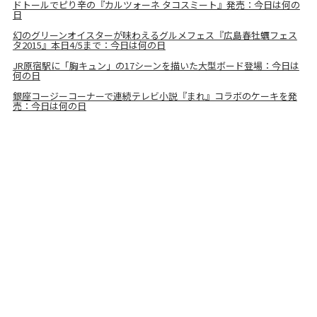
ドトールでピり辛の『カルツォーネ タコスミート』発売：今日は何の
日
幻のグリーンオイスターが味わえるグルメフェス『広島春牡蠣フェス
タ2015』本日4/5まで：今日は何の日
JR原宿駅に「胸キュン」の17シーンを描いた大型ボード登場：今日は
何の日
銀座コージーコーナーで連続テレビ小説『まれ』コラボのケーキを発
売：今日は何の日