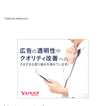
Tweets by weeklyascii