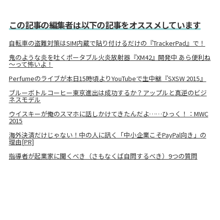
この記事の編集者は以下の記事をオススメしています
自転車の盗難対策はSIM内蔵で貼り付けるだけの『TrackerPad』で！
鬼のような炎を吐くポータブル火炎放射器『XM42』開発中 あら便利ね
～って怖いよ！
Perfumeのライブが本日15時頃よりYouTubeで生中継『SXSW 2015』
ブルーボトルコーヒー東京進出は成功するか？アップルと真逆のビジ
ネスモデル
ウイスキーが俺のスマホに話しかけてきたんだよ……ひっく！：MWC
2015
海外決済だけじゃない！中の人に訊く「中小企業こそPayPal向き」の
理由[PR]
指導者が起業家に聞くべき（さもなくば自問するべき）9つの質問