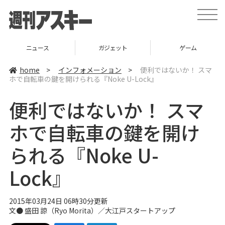
t
o
g
g
l
ニュース
ガジェット
ゲーム
e
n
a
home
>
インフォメーション
>
便利ではないか！ スマ
v
ホで自転車の鍵を開けられる『Noke U-Lock』
i
g
a
便利ではないか！ スマ
t
i
o
ホで自転車の鍵を開け
n
られる『Noke U-
Lock』
2015年03月24日 06時30分更新
文● 盛田 諒（Ryo Morita）／
大江戸スタートアップ