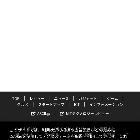
TOP
レビュー
ニュース
ガジェット
ゲーム
グルメ
スタートアップ
ICT
インフォメーション
ASCII.jp
MITテクノロジーレビュー
サイトポリシー
プライバシーポリシー
運営会社
このサイトでは、利用状況の把握や広告配信などのために、
お問い合わせ
広告掲載
スタッフ募集
電子版について
Cookieを使用してアクセスデータを取得・利用しています。これ