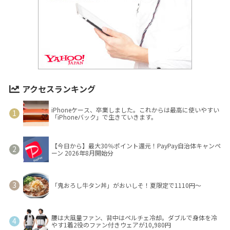
アクセスランキング
iPhoneケース、卒業しました。これからは最高に使いやすい
「iPhoneバック」で生きていきます。
【今日から】最大30％ポイント還元！PayPay自治体キャンペ
ーン 2026年8月開始分
「鬼おろし牛タン丼」がおいしそ！夏限定で1110円～
腰は大風量ファン、背中はペルチェ冷却。ダブルで身体を冷
やす1着2役のファン付きウェアが10,980円