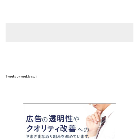
Tweets by weeklyascii