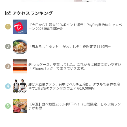
アクセスランキング
【今日から】最大30％ポイント還元！PayPay自治体キャンペ
ーン 2026年8月開始分
「鬼おろし牛タン丼」がおいしそ！夏限定で1110円～
iPhoneケース、卒業しました。これからは最高に使いやすい
「iPhoneバック」で生きていきます。
腰は大風量ファン、背中はペルチェ冷却。ダブルで身体を冷
やす1着2役のファン付きウェアが10,980円
【今週】食べ放題2000円以下へ！ 7日間限定、しゃぶ葉ラン
チがお得