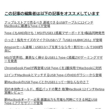
この記事の編集者は以下の記事をオススメしています
アップルストアで売るべき 連結できるUSBケーブルに12インチ
MacBookに最適なType-Cが登場
Type-CもAMD向けも！MSIがUSB3.1搭載マザーボードを4製品同時発売
小っさ！指先サイズのマイクロUSBハブ『USB2-HUBMC2SS』が登場
Amazonセール速報：USB3.0ハブを買うなら今！割引セールで3000円
台に
MSIが世界初、裏表なく挿せるUSB3.1 Type-C搭載Z97ゲーミングマザ
ーを発表
Chromebook Pixelが再登場 USB Type-Cを2基採用でMacbookに対抗
12インチMacBookとマッチするUSB Type-CのHDDがラシーから登場
新MacBookのUSB Type-CとかUSB3.1って一体なんなのさ？
初の本体色ゴールド、感圧パッドの驚き 極薄MacBook 12インチRetina
実機レビュー
新MacBookオーナー必見 画面出力も充電も同時にできる純正USB
Type-Cアクセサリーが登場