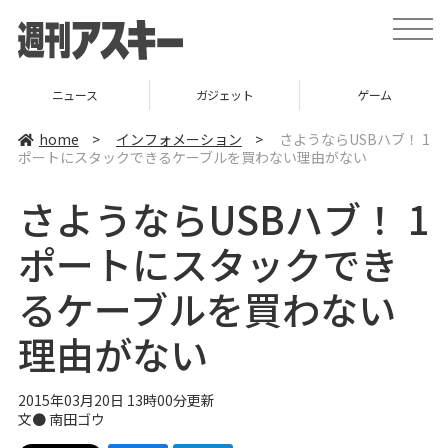
t
o
g
g
l
ニュース
ガジェット
ゲーム
e
n
a
home
>
インフォメーション
>
さようならUSBハブ！ 1
v
ポートにスタックできるケーブルを買わない理由がない
i
g
a
さようならUSBハブ！ 1
t
i
o
ポートにスタックでき
n
るケーブルを買わない
理由がない
2015年03月20日 13時00分更新
文●
南田ゴウ