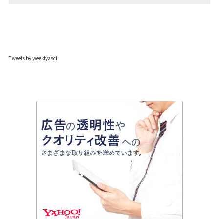
Tweets by weeklyascii