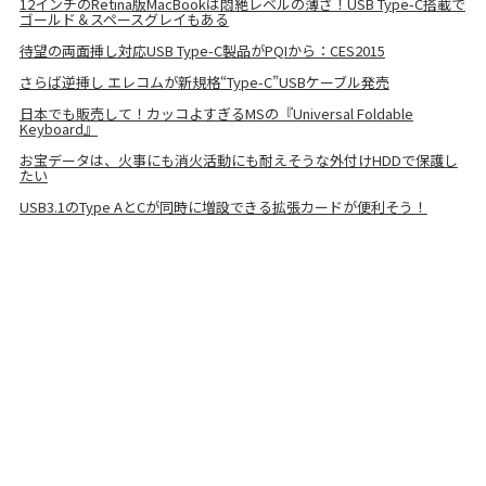
12インチのRetina版MacBookは悶絶レベルの薄さ！USB Type-C搭載で
ゴールド＆スペースグレイもある
待望の両面挿し対応USB Type-C製品がPQIから：CES2015
さらば逆挿し エレコムが新規格“Type-C”USBケーブル発売
日本でも販売して！カッコよすぎるMSの『Universal Foldable
Keyboard』
お宝データは、火事にも消火活動にも耐えそうな外付けHDDで保護し
たい
USB3.1のType AとCが同時に増設できる拡張カードが便利そう！