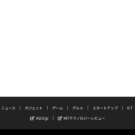
ニュース
ガジェット
ゲーム
グルメ
スタートアップ
ICT
ASCII.jp
MITテクノロジーレビュー