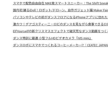
スマホで配色自由自在 NIKE発スマートスニーカー：The Shift Sneak
国内初 踊るiDoll！ロボット/ドローン、自作ガジェット編 Maker Fair T
パソコンやテレビの前がダンスフロアになるiPhoneアプリに惚れた
激カワ！デアゴスティー二・ロビのダンスを見ながら食事できるロ
ElfYourselfの新クリスマスエフェクトで破天荒なダンス動画をつく
ダンス特訓に最適 小型フルHDビデオカメラ『iVIS mini』
ダンスロボにスマホでつくれるコーヒーメーカー!?：CEATEC JAPAN 2