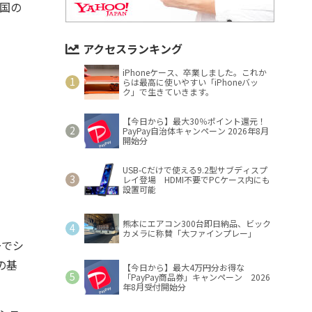
米国の
アクセスランキング
iPhoneケース、卒業しました。これか
らは最高に使いやすい「iPhoneバッ
ク」で生きていきます。
【今日から】最大30％ポイント還元！
PayPay自治体キャンペーン 2026年8月
開始分
USB-Cだけで使える9.2型サブディスプ
レイ登場 HDMI不要でPCケース内にも
設置可能
熊本にエアコン300台即日納品、ビック
カメラに称賛「大ファインプレー」
ーでシ
の基
【今日から】最大4万円分お得な
「PayPay商品券」キャンペーン 2026
年8月受付開始分