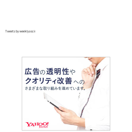
Tweets by weeklyascii