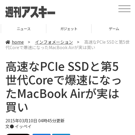
t
o
g
g
l
ニュース
ガジェット
ゲーム
e
n
a
home
>
インフォメーション
>
高速なPCIe SSDと第5世
v
代Coreで爆速になったMacBook Airが実は買い
i
g
a
高速なPCIe SSDと第5
t
i
o
世代Coreで爆速になっ
n
たMacBook Airが実は
買い
2015年03月10日 04時45分更新
文●
イッペイ