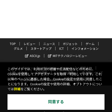
TOP
レビュー
ニュース
ガジェット
ゲーム
グルメ
スタートアップ
ICT
インフォメーション
ASCII.jp
MITテクノロジーレビュー
サイトポリシー
プライバシーポリシー
運営会社
このサイトでは、利用状況の把握や広告配信などのために、
お問い合わせ
広告掲載
スタッフ募集
電子版について
Cookieを使用してアクセスデータを取得・利用しています。これ
以降のページに遷移した場合、Cookieの設定や使用に同意したこ
©KADOKAWA ASCII Research Laboratories, Inc. 2026
とになります。Cookieの設定や使用の詳細、オプトアウトについ
ては
詳細
をご覧ください。
同意する