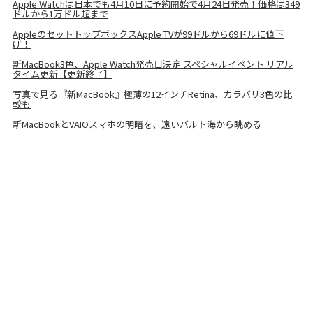
Apple Watchは日本でも4月10日に予約開始で4月24日発売！価格は349
ドルから1万ドル超まで
AppleのセットトップボックスApple TVが99ドルから69ドルに値下
げ！
新MacBook3色、Apple Watch発売日決定 スペシャルイベント リアル
タイム更新【更新終了】
写真で見る『新MacBook』極薄の12インチRetina、カラバリ3色の比
較も
新MacBookとVAIOスマホの明暗を、遠いバルト海から眺める