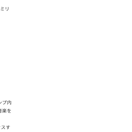
）ミリ
ンプ内
、音楽を
セスす