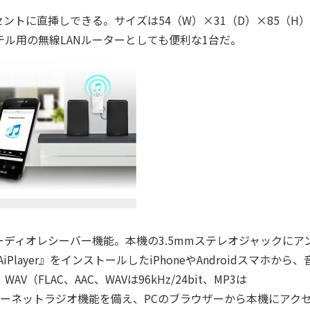
トに直挿しできる。サイズは54（W）×31（D）×85（H
ル用の無線LANルーターとしても便利な1台だ。
ィオレシーバー機能。本機の3.5mmステレオジャックにア
Player』をインストールしたiPhoneやAndroidスマホから
（FLAC、AAC、WAVは96kHz/24bit、MP3は
るインターネットラジオ機能を備え、PCのブラウザーから本機にアク