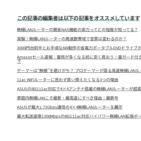
この記事の編集者は以下の記事をオススメしています
無線LANルーターの簡易NAS機能の実力ってどの程度か知ってる？
実験！無線LANルーターの周波数帯域で音質は変わるのか？
3000円台前半とお手頃な6W動作の省電力ポータブルDVDドライブが
Amazonセール速報：雷雨が多くなる前に安く買おう！雷ガード付き
下
ゲーマーは“無線”を避けがち？ プロゲーマーが語る高速無線LANルー
11ac WiFiルーターに思わず買い換えたくなる3つの理由
ASUSの802.11ac対応で4×4アンテナ搭載の無線LANルーターが超
家庭内無線LANこそ最新・最高速にすべき理由｜最新号
ASUSが最大1.73Gbps通信の4×4無線LANルーターを展示
最大転送速度1300Mbpsの802.11ac対応ハイパワー無線LAN拡張