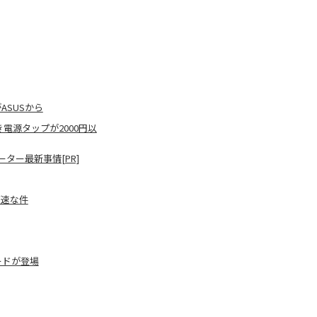
ASUSから
電源タップが2000円以
ター最新事情[PR]
高速な件
ボードが登場