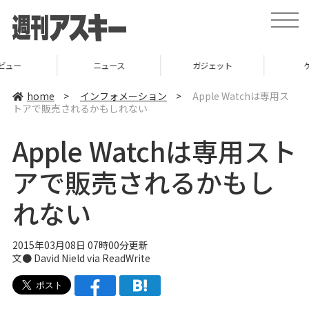
t
o
g
g
l
ニュース
ガジェット
ゲーム
e
n
a
home
>
インフォメーション
>
Apple Watchは専用ス
v
トアで販売されるかもしれない
i
g
a
Apple Watchは専用スト
t
i
o
アで販売されるかもし
n
れない
2015年03月08日 07時00分更新
文● David Nield via
ReadWrite