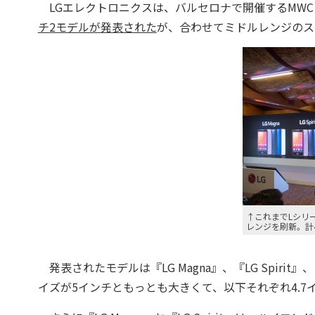
LGエレクトロニクスは、バルセロナで開催するMW
チ2モデルが発表された
が、合わせてミドルレンジのス
↑これまでLシリ
レンジを刷新。計
発表されたモデルは『LG Magna』、『LG Spirit』、
イズが5インチともっとも大きくて、以下それぞれ
4.