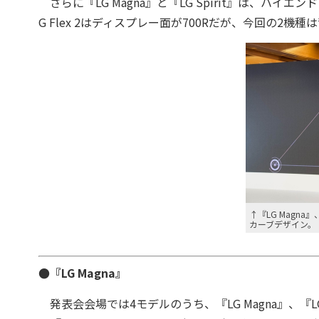
さらに『LG Magna』と『LG Spirit』は、ハイエン
G Flex 2はディスプレー面が700Rだが、今回の2機種は背
↑『LG Magna』
カーブデザイン。
●『LG Magna』
発表会会場では4モデルのうち、『LG Magna』、『L