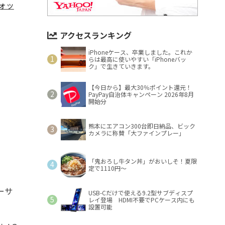
ォッ
アクセスランキング
iPhoneケース、卒業しました。これか
らは最高に使いやすい「iPhoneバッ
ク」で生きていきます。
【今日から】最大30％ポイント還元！
PayPay自治体キャンペーン 2026年8月
開始分
熊本にエアコン300台即日納品、ビック
カメラに称賛「大ファインプレー」
「鬼おろし牛タン丼」がおいしそ！夏限
定で1110円～
レーサ
USB-Cだけで使える9.2型サブディスプ
レイ登場 HDMI不要でPCケース内にも
設置可能