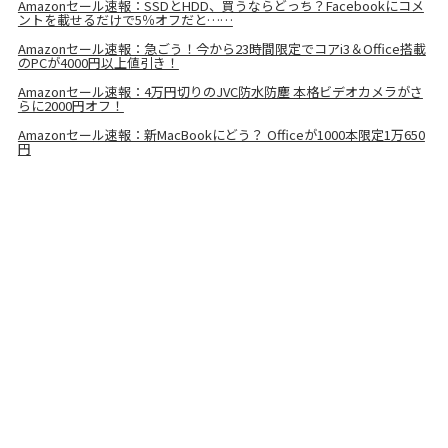
Amazonセール速報：SSDとHDD、買うならどっち？Facebookにコメ
ントを載せるだけで5％オフだと……
Amazonセール速報：急ごう！今から23時間限定でコアi3＆Office搭載
のPCが4000円以上値引き！
Amazonセール速報：4万円切りのJVC防水防塵 本格ビデオカメラがさ
らに2000円オフ！
Amazonセール速報：新MacBookにどう？ Officeが1000本限定1万650
円