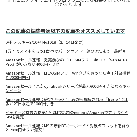
合があります
この記事の編集者は以下の記事をオススメしています
週刊アスキー3/10号 No1018（2月24日発売)
1万円でスマホをもう1台 ペッパークラフト付録つきだよっ｜最新号
Amazonセール速報：発売前なのにLTE SIMフリー2in1 PC『Venue 10
Pro』がいきなり4000円引き!?
Amazonセール速報：LTEのSIMフリーWinタブを買うなら今！対象機種
が2000円割引
Amazonセール：東芝dynabookシリーズが最大6000円引きとなるキャ
ンペーン
Amazonセール速報：確定申告の苦しみから解放される『freee』2年
版が27日限定で3000円引き
ベッキーと有吉の格安SIM CMで話題のmineoがAmazonでプリペイド
SIMを発売
Amazonセール速報：MSの最新BTキーボードと対象タブレットを買う
と2000円オフで爆安！