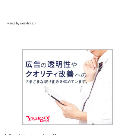
Tweets by weeklyascii