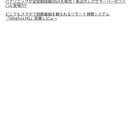
パナソニックが全自動録画DIGAを発売！東芝のレグザサーバーのライ
バル登場だ!!
どこでもスマホで録画番組を観られるリモート視聴システム
『Slingbox M1』実機レビュー