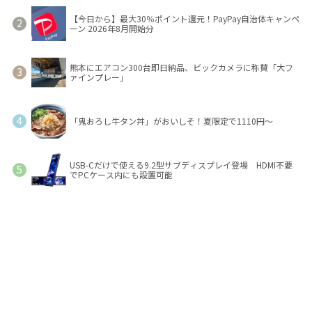
【今日から】最大30％ポイント還元！PayPay自治体キャンペ
ーン 2026年8月開始分
熊本にエアコン300台即日納品、ビックカメラに称賛「大フ
ァインプレー」
「鬼おろし牛タン丼」がおいしそ！夏限定で1110円～
USB-Cだけで使える9.2型サブディスプレイ登場 HDMI不要
でPCケース内にも設置可能