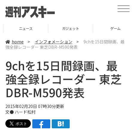
t
o
g
g
l
ニュース
ガジェット
ゲーム
e
n
a
home
>
インフォメーション
>
9chを15日間録画、最
v
強全録レコーダー 東芝DBR-M590発表
i
g
a
9chを15日間録画、最
t
i
o
強全録レコーダー 東芝
n
DBR-M590発表
2015年02月20日 07時30分更新
文●
ハード松村