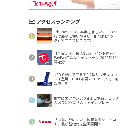
アクセスランキング
iPhoneケース、卒業しました。これか
らは最高に使いやすい「iPhoneバッ
ク」で生きていきます。
【今日から】最大30％ポイント還元！
PayPay自治体キャンペーン 2026年8月
開始分
USB-Cだけで使える9.2型サブディスプ
レイ登場 HDMI不要でPCケース内にも
設置可能
熊本にエアコン300台即日納品、ビック
カメラに称賛「大ファインプレー」
「つながりにくい」改善なるか ドコ
モ、最新基地局を全国展開へ