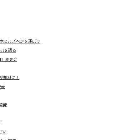
本木ヒルズへ足を運ぼう
stを語る
4』発表会
リが無料に！
発表
開発
イ
ごい