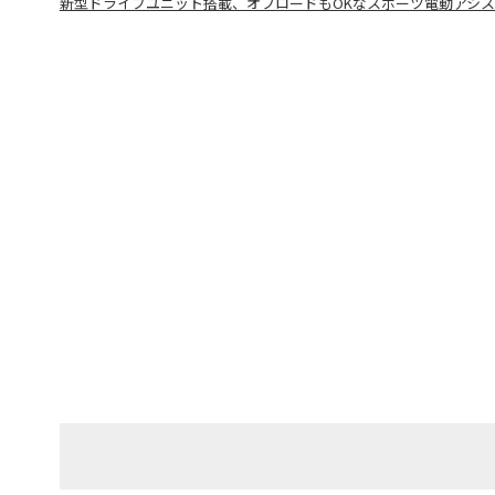
新型ドライブユニット搭載、オフロードもOKなスポーツ電動アシ