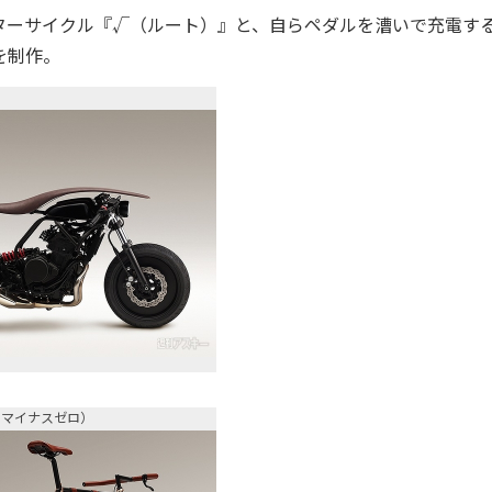
ーサイクル『√（ルート）』と、自らペダルを漕いで充電す
を制作。
スマイナスゼロ）