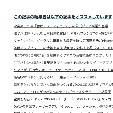
この記事の編集者は以下の記事をオススメしています
吹奏楽アニメ『響け！ユーフォニアム』の公式ピアノ楽譜が登場
激ヤバ球体ドラムを日本初お披露目！ ヤマハファンは7/3～5に六
マッキンゼー、グーグルと華麗なる経歴を持つ定国直樹氏がPintere
無償アップグレードの情報や声優 浅川悠の妙技も必見『VOCALOID
NECのPCに自然な“音”を提供するヤマハの音響技術はスゴかった！
ヤマハシンセ誕生40周年記念でiPhone・iPadシンセサイザーアプ
ヤマハが3万円台のオーバーイヤーヘッドホン『HPH-PRO400』を
最新EVがドドンと勢ぞろい！ 東京モーターショー2013
歌詞を入れるだけでボカロ曲がつくれるVOCALODUCERをヤマハが
エバーノートCEOが惚れ込んだヤマハ「ディスクラビア」工場見学
空気も録音？ ヤマハのPCMレコーダー『POCKETRAK PR7』がスゴ
DeNAの音楽プレーヤーアプリ『Groovy』は、ソーシャル機能がす