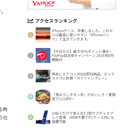
』
す。
アクセスランキング
iPhoneケース、卒業しました。これか
らは最高に使いやすい「iPhoneバッ
ク」で生きていきます。
【今日から】最大30％ポイント還元！
PayPay自治体キャンペーン 2026年8月
開始分
熊本にエアコン300台即日納品、ビック
カメラに称賛「大ファインプレー」
「鬼おろし牛タン丼」がおいしそ！夏限
定で1110円～
る時
USB-Cだけで使える9.2型サブディスプ
う仕
レイ登場 HDMI不要でPCケース内にも
設置可能