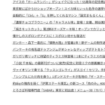
アイスの「ホームランバー」がシェイクになった！55周年の記念商
東京駅にばかうけショップオープン！スイカ味といった名作の選挙
自動的に「Ctrl」＋「S」を押してくれるマシン「論文まもるくん
『濃厚チョコブラウニー』の「キャラメル味」登場！女優、桐谷美
「焼きキットカット」第2弾はチーズケーキ味！オーブンでカリッ
懐かしのスポロンがアイスに！スポロン坊やも復活だ
ガンホー・森下一喜氏に『情熱大陸』が密着1年！新ゲームの制作
パンケーキの有名店ドゥアンジュがオシャレなディップポテトをト
ガリガリ君リッチに待望のティラミス味登場！1本にティラミスの
「小説 千本桜」の最新刊がついに発売!!記念に初音ミクの原画展示
ヴァイオリンで奏でる「ラッスンゴレライ」がスゴイ！セリフ、手
「シンプルにただ肉を食う」1ポンドステーキが名物の『ザ・ステー
約6kgの塊肉を焼く『炉窯ステーキ煉瓦』の新コース「肉のみ」40
とろさば料理専門店「SABAR」東京に初出店！メニュー38（サバ