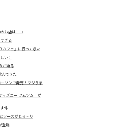
0のお店はココ
愛すぎる
りカフェ』に行ってきた
いしい！
タが語る
飲んできた
ローソンで発売！マジうま
ディズニー ツムツム」が
こす件
とソースがとろ～り
が登場