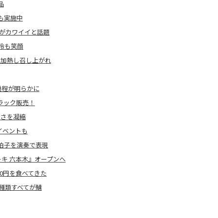
品
も実施中
」がカワイイと話題
玲も笑顔
と加熱し召し上がれ
過程が明らかに
ラック販売！
旨さを凝縮
イベントも
拍子を演奏で表現
キ 六本木』オープンへ
00円を食べてきた
）種類すべてが鯖