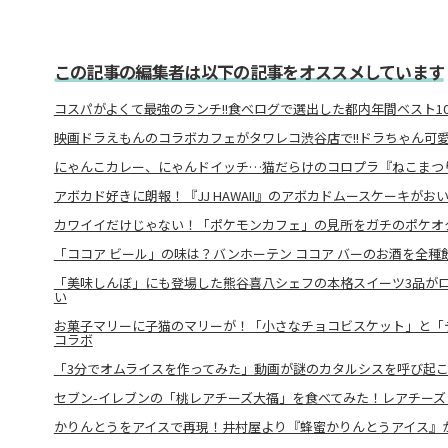
この記事の編集者は以下の記事をオススメしています
コスパがよくて最強のランチ!!食べログで選出した都内年間ベスト1
映画ドラえもんのコラボカフェがタワレコ渋谷店で!!ドラちゃん可
にゃんこカレー、にゃんドイッチ…猫だらけのコロプラ『ねこまつ
アボカド好きに朗報！『JJ HAWAII』のアボカドムースケーキがお
カワイイだけじゃない！「ポケモンカフェ」の見所をガチのポケオ
「ココア ビール」の味は？バンホーテン ココア バーのお酒を全種
「美味しんぼ」にも登場した熊谷喜八シェフの本格スイーツ3品が
い
お菓子マリーに子猫のマリーが！「小さなチョコビスケット」と「
コラボ
「3分でオムライスを作ってみた」動画が謎のカタルシスを呼び起
セブン-イレブンの「桃レアチーズ大福」を食べてみた！レアチーズ
かりんとうをアイスで再現！井村屋より『蜂蜜かりんとうアイス』