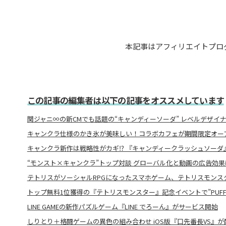
本記事はアフィリエイトプロ
この記事の編集者は以下の記事をオススメしています
関ジャニ∞の新CMでも話題の“キャンディーソーダ” レベルデザイ
キャンクラ仕様のかき氷が美味しい！コラボカフェが期間限定オー
キャンクラ新作は戦略性がカギ⁉ 『キャンディークラッシュソーダ
“モンスト×キャンクラ”トップ対談 グローバル化と動画の広告効果は重
テトリスがソーシャルRPGになったスマホゲーム、テトリスモンス
トップ無料1位獲得の『テトリスモンスター』記念イベントで”PUFF
LINE GAMEの新作パズルゲーム『LINE でろーん』がサービス開始
しりとり＋格闘ゲームの異色の組み合わせ iOS版『口先番長VS』