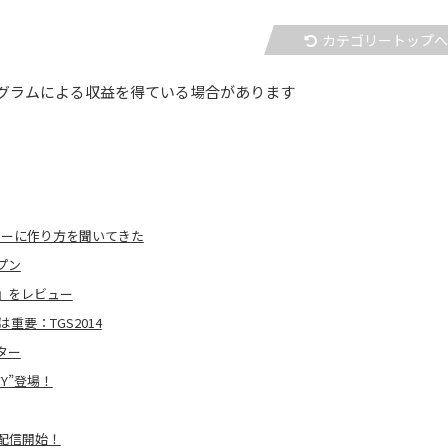
カテゴリートップ
グラムによる収益を得ている場合があります
ナーに作り方を聞いてきた
プン
』をレビュー
要：TGS2014
ター
Y”登場！
が配信開始！