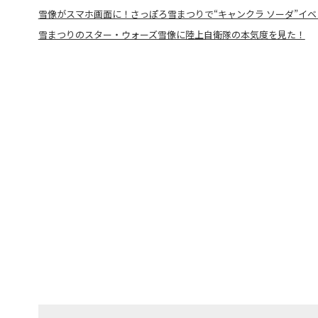
雪像がスマホ画面に！さっぽろ雪まつりで“キャンクラ ソーダ”イ
雪まつりのスター・ウォーズ雪像に陸上自衛隊の本気度を見た！