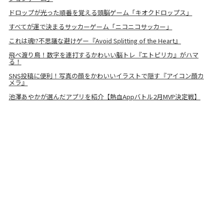
ドロップが光った順番を覚える頭脳ゲーム「キオクドロップス」
すべてが運で決まるサッカーゲーム「ニコニコサッカー」
これは魂!?不思議な避けゲー『Avoid Splitting of the Heart』
飛べ渡り鳥！数字を連打するかわいい脳トレ『エトピリカ』がハマ
る！
SNS投稿に便利！写真の顔をかわいいイラストで隠す『アイコン顔カ
メラ』
池澤あやかが選んだアプリを紹介【熱血Appバトル2月MVP決定戦】