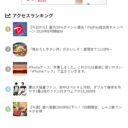
アクセスランキング
【今日から】最大30％ポイント還元！PayPay自治体キャンペ
ーン 2026年8月開始分
「鬼おろし牛タン丼」がおいしそ！夏限定で1110円～
iPhoneケース、卒業しました。これからは最高に使いやすい
「iPhoneバック」で生きていきます。
腰は大風量ファン、背中はペルチェ冷却。ダブルで身体を冷
やす1着2役のファン付きウェアが10,980円
【今週】食べ放題2000円以下へ！ 7日間限定、しゃぶ葉ラン
チがお得