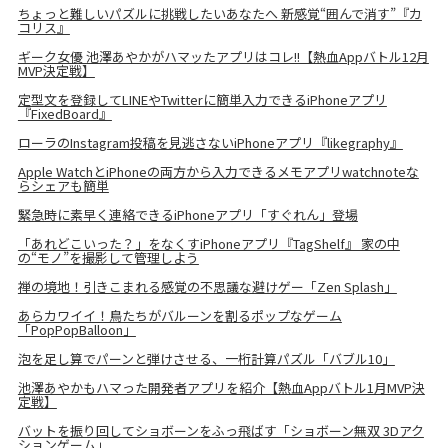
ちょっと難しいパズルに挑戦したいあなたへ 新感覚“囲んで消す”『カ
コリス』
ギーク女優 池澤あやかがハマッたアプリはコレ!!【熱血Appバトル12月
MVP決定戦】
定型文を登録してLINEやTwitterに簡単入力できるiPhoneアプリ
『FixedBoard』
ローラのInstagram投稿を見逃さないiPhoneアプリ『likegraphy』
Apple WatchとiPhoneの両方から入力できるメモアプリwatchnoteな
らシェアも簡単
緊急時に素早く連絡できるiPhoneアプリ「すぐれん」登場
「あれどこいった？」をなくすiPhoneアプリ『TagShelf』 家の中
の“モノ”を撮影して管理しよう
禅の境地！引きこまれる感覚の不思議な避けゲー「Zen Splash」
あらカワイイ！鳥たちがバルーンを割るポップなゲーム
「PopPopBalloon」
泡を足し算でパーンと弾けさせる、一桁計算パズル「バブル10」
池澤あやかもハマった開発者アプリを紹介【熱血Appバトル1月MVP決
定戦】
バットを振り回してショボーンをふっ飛ばす「ショボーン無双 3Dアク
ションゲーム」