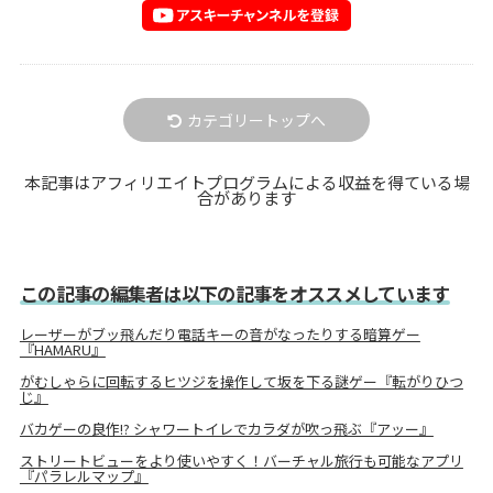
カテゴリートップへ
本記事はアフィリエイトプログラムによる収益を得ている場
合があります
この記事の編集者は以下の記事をオススメしています
レーザーがブッ飛んだり電話キーの音がなったりする暗算ゲー
『HAMARU』
がむしゃらに回転するヒツジを操作して坂を下る謎ゲー『転がりひつ
じ』
バカゲーの良作!? シャワートイレでカラダが吹っ飛ぶ『アッー』
ストリートビューをより使いやすく！バーチャル旅行も可能なアプリ
『パラレルマップ』