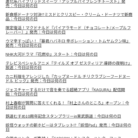
進化系ハイブリッドスイーツ「アップルパイフレンチトースト」発
売：今日は何の日
新食感ドーナツ対決!?ミスドとクリスピー・クリーム・ドーナツで新商
品：今日は何の日
限定復活！マクドナルド『パイアラモード（チョコレート/メープルフ
レーバー）』発売：今日は何の日
ウマ辛すっぱい！『暴君ハバネロ 辛ボレーション・トムヤムクン味』
発売：今日は何の日
NHK大河ドラマ『花燃ゆ』スタート：今日は何の日
テレビスペシャルアニメ『テイルズ オブ ゼスティリア 導師の夜明け』
放送：今日は何の日
カニ料理をアレンジした『カップヌードル チリクラブシーフードヌー
ドル ビッグ』発売：今日は何の日
ジェスチャーするだけで音を奏でる超絶アプリ『KAGURA』配信開
始：今日は何の日
村上春樹が質問に答えてくれる！『村上さんのところ』オープン：今
日は何の日
鉄道むすめ10周年記念スタンプラリーin東武鉄道：今日は何の日
妖怪ウォッチの新ホビーはタブレット!?「妖怪Pad」発売：今日は何の
日