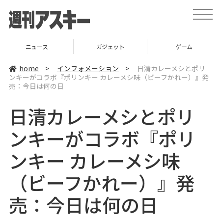
t
o
g
g
l
ニュース
ガジェット
ゲーム
e
n
a
home
>
インフォメーション
>
日清カレーメシとポリ
v
ンキーがコラボ『ポリンキー カレーメシ味（ビーフかれー）』発
i
売：今日は何の日
g
a
t
日清カレーメシとポリ
i
o
n
ンキーがコラボ『ポリ
ンキー カレーメシ味
（ビーフかれー）』発
売：今日は何の日