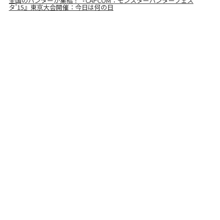
全国のハンターが集結！『CAPCOM：モンスターハンターフェス
タ'15』東京大会開催：今日は何の日