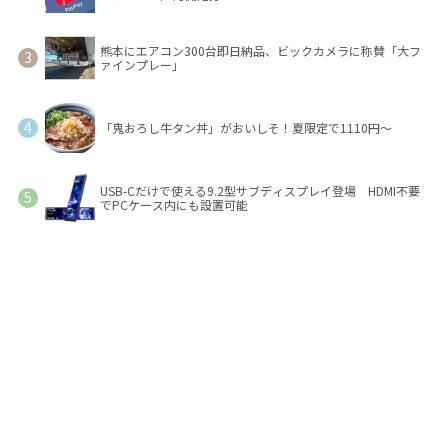
熊本にエアコン300台即日納品、ビックカメラに称賛「大フ
ァインプレー」
「鬼おろし牛タン丼」がおいしそ！夏限定で1110円～
USB-Cだけで使える9.2型サブディスプレイ登場 HDMI不要
でPCケース内にも設置可能