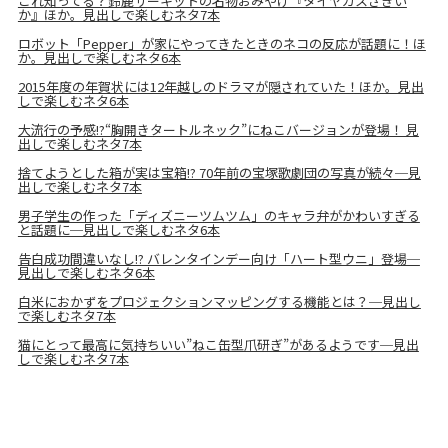
これ知ってる？鈴鹿サーキットの名物おみやげ『タイヤカスさきい
か』ほか。見出しで楽しむネタ7本
ロボット「Pepper」が家にやってきたときのネコの反応が話題に！ほ
か。見出しで楽しむネタ6本
2015年度の年賀状には12年越しのドラマが隠されていた！ほか。見出
しで楽しむネタ6本
大流行の予感!?“胸開きタートルネック”にねこバージョンが登場！ 見
出しで楽しむネタ7本
捨てようとした箱が実は宝箱!? 70年前の宝塚歌劇団の写真が続々─見
出しで楽しむネタ7本
男子学生の作った「ディズニーツムツム」のキャラ弁がかわいすぎる
と話題に─見出しで楽しむネタ6本
告白成功間違いなし!? バレンタインデー向け「ハート型ウニ」登場─
見出しで楽しむネタ6本
白米におかずをプロジェクションマッピングする機能とは？─見出し
で楽しむネタ7本
猫にとって最高に気持ちいい”ねこ缶型爪研ぎ”があるようです─見出
しで楽しむネタ7本