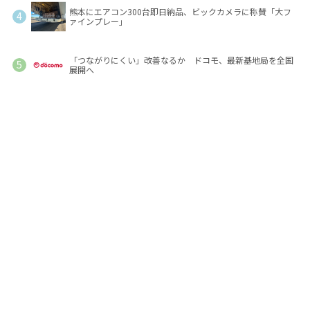
熊本にエアコン300台即日納品、ビックカメラに称賛「大フ
ァインプレー」
「つながりにくい」改善なるか ドコモ、最新基地局を全国
展開へ