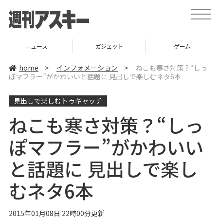
t
o
g
g
l
ニュース
ガジェット
ゲーム
e
n
a
home
>
インフォメーション
>
ねこも寒さ対策？“しっ
v
ぽマフラー”がかわいいと話題に 見出しで楽しむネタ6本
i
g
a
見出しで楽しむトゥギャッチ
t
i
o
ねこも寒さ対策？“しっ
n
ぽマフラー”がかわいい
と話題に 見出しで楽し
むネタ6本
2015年01月08日 22時00分更新