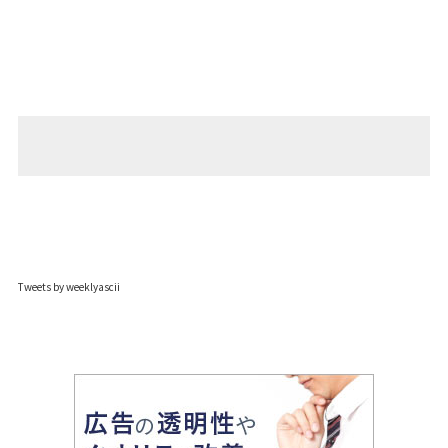
Tweets by weeklyascii