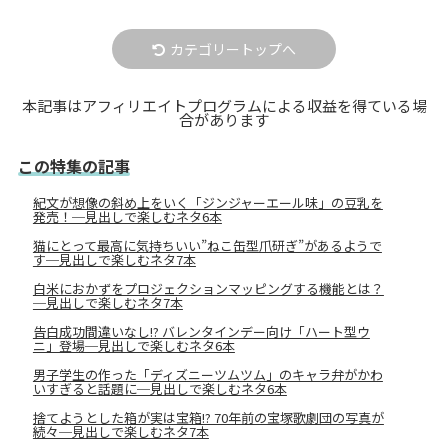
カテゴリートップへ
本記事はアフィリエイトプログラムによる収益を得ている場
合があります
この特集の記事
紀文が想像の斜め上をいく「ジンジャーエール味」の豆乳を
発売！─見出しで楽しむネタ6本
猫にとって最高に気持ちいい”ねこ缶型爪研ぎ”があるようで
す─見出しで楽しむネタ7本
白米におかずをプロジェクションマッピングする機能とは？
─見出しで楽しむネタ7本
告白成功間違いなし!? バレンタインデー向け「ハート型ウ
ニ」登場─見出しで楽しむネタ6本
男子学生の作った「ディズニーツムツム」のキャラ弁がかわ
いすぎると話題に─見出しで楽しむネタ6本
捨てようとした箱が実は宝箱!? 70年前の宝塚歌劇団の写真が
続々─見出しで楽しむネタ7本