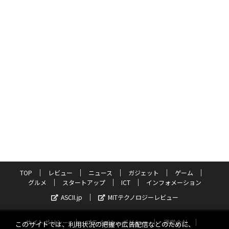
TOP
レビュー
ニュース
ガジェット
ゲーム
グルメ
スタートアップ
ICT
インフォメーション
ASCII.jp
MITテクノロジーレビュー
サイトポリシー
プライバシーポリシー
運営会社
このサイトでは、利用状況の把握や広告配信などのために、