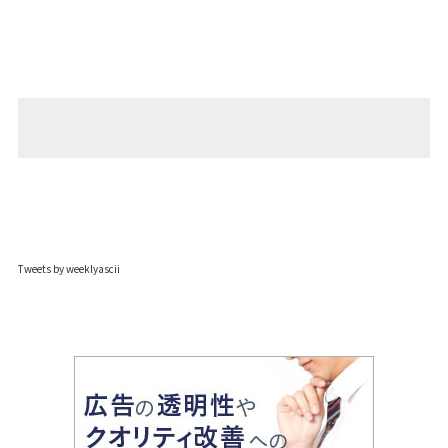
Tweets by weeklyascii