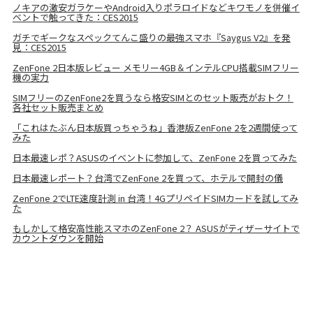
ノキアの激安ガラケーやAndroid入りポラロイドなどキワモノを併催イ
ベントで触ってきた：CES2015
ガチでギークなスペックてんこ盛りの最強スマホ『Saygus V2』を発
見：CES2015
ZenFone 2日本版レビュー メモリー4GB＆インテルCPU搭載SIMフリー
機の実力
SIMフリーのZenFone2を買うなら格安SIMとのセット販売がおトク！
各社セット販売まとめ
「これはたぶん日本版買っちゃうね」香港版ZenFone 2を2週間使って
みた
日本最速レポ？ASUSのイベントに参加して、ZenFone 2を買ってみた
日本最速レポート？台湾でZenFone 2を買って、ホテルで開封の儀
ZenFone 2でLTE速度計測 in 台湾！4GプリペイドSIMカードを試してみ
た
もしかして格安高性能スマホのZenFone 2？ ASUSがティザーサイトで
カウントダウンを開始