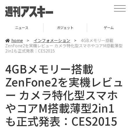
t
o
g
g
l
ニュース
ガジェット
ゲーム
e
n
a
home
>
インフォメーション
>
4GBメモリー搭載
v
ZenFone2を実機レビュー カメラ特化型スマホやコアM搭載薄型
i
2in1も正式発表：CES2015
g
a
t
4GBメモリー搭載
i
o
n
ZenFone2を実機レビュ
ー カメラ特化型スマホ
やコアM搭載薄型2in1
も正式発表：CES2015