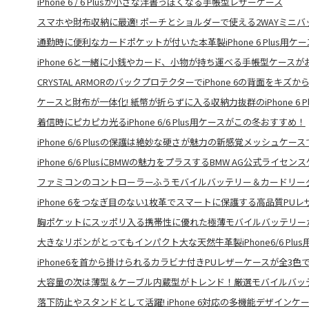
iPhone 6 / 6 Plusが小さな洋書っぽくなる手帳型レザーケース
スマホや財布収納に最適! ポーチとショルダーで使える2WAYミニバ
通勤時に便利なカードポケットが付いた本革製iPhone 6 Plus用ケー
iPhone 6と一緒に小銭やカード、小物が持ち運べる手帳型ケースが
CRYSTAL ARMORのバックプロテクターでiPhone 6の背面をキズか
ケースと財布が一体化! 紙幣が折らずに入る収納力抜群のiPhone 6 P
着信時にピカピカ光るiPhone 6/6 Plus用ケースがこの冬おすすめ！
iPhone 6/6 Plusの保護は絶妙な硬さが魅力の新感覚メッシュケース
iPhone 6/6 PlusにBMWの魅力をプラスするBMW AG公式ライセン
ファミコンのコントローラーふうモバイルバッテリー＆カードリー
iPhone 6をつなぎ目のない1枚革でスマートに保護する高品質PU
胸ポケットにスッポリ入る携帯性に優れた極薄モバイルバッテリー
大きなリボンがとってもインパクト大な天然牛革製iPhone6/6 Plus
iPhone6を首から掛けられるカラビナ付きPUレザーケースが全3色
大容量の次は薄型＆ケーブル内蔵型がトレンド！厳選モバイルバッ
落下防止やスタンドとして活躍! iPhone 6対応の多機能デザインケ