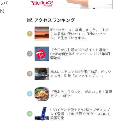
ルバ
Ah）
アクセスランキング
iPhoneケース、卒業しました。これか
らは最高に使いやすい「iPhoneバッ
ク」で生きていきます。
【今日から】最大30％ポイント還元！
PayPay自治体キャンペーン 2026年8月
開始分
熊本にエアコン300台即日納品、ビック
カメラに称賛「大ファインプレー」
「鬼おろし牛タン丼」がおいしそ！夏限
定で1110円～
USB-Cだけで使える9.2型サブディスプ
レイ登場 HDMI不要でPCケース内にも
設置可能