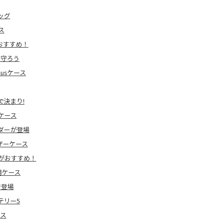
ッグ
ス
おすすめ！
ら守ろう
lusケース
で決まり!
スケース
ダーが登場
レザーケース
がおすすめ！
用ケース
で登場
テリー5
ース