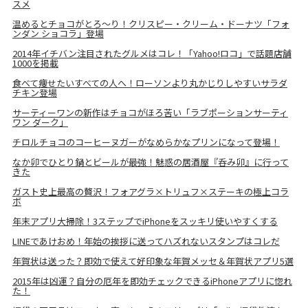
スメ
温めるとチョコがとろ～り！クリスピー・クリーム・ドーナツ「フォ
ンダン ショコラ」登場
2014年イチバン注目されたグルメはコレ！「Yahoo!ロコ」で話題店舗
1000を掲載
食べて痩せたいすべての人へ！ローソンより丸かじりしやすいサラダ
チキン登場
サーティーワンの新作はチョコがほろ苦い「ラブポーションサーティ
ワン ダーク」
チロルチョコのコーヒーヌガーがなめらかなプリンになって登場！
なか卯でひとり鍋とビールが最強！魅惑の居酒屋『呑み卯』に行って
きた
ガスト史上最高の贅沢！フォアグラ×トリュフ×ステーキの極上コラ
ボ
年末アプリ大掃除！3ステップでiPhoneをスッキリ使いやすくする
LINEであけおめ！年始の挨拶に送ってハズれないスタンプはコレだ
年賀状は送った？即効で使えて好印象な年賀メッセ＆年賀状アプリ5選
2015年は凶運？自分の厄年を即効チェックできるiPhoneアプリに惚れ
た！