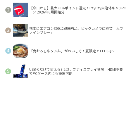
【今日から】最大30％ポイント還元！PayPay自治体キャンペ
ーン 2026年8月開始分
熊本にエアコン300台即日納品、ビックカメラに称賛「大フ
ァインプレー」
「鬼おろし牛タン丼」がおいしそ！夏限定で1110円～
USB-Cだけで使える9.2型サブディスプレイ登場 HDMI不要
でPCケース内にも設置可能