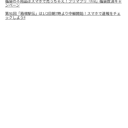
福袋の不用品はスマホで売っちゃえ！フリマプリ「Fril」福袋救済キャ
ンペーン
第91回「箱根駅伝」は1/2日朝7時より中継開始！スマホで速報をチェ
ックしよう!!