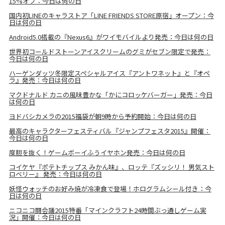
15%オフ：今日は何の日
国内初LINEのキャラストア「LINE FRIENDS STORE原宿」オープン：今
日は何の日
Android5.0搭載の『Nexus6』がワイモバイルより発売：今日は何の日
世界初コールドストーンアイスクリームのグミがセブン限定で発売：
今日は何の日
ハーゲンダッツ冬限定スペシャルアイス『アントワネット』と『オペ
ラ』発売：今日は何の日
マクドナルド カニの風味豊かな「かにコロッケバーガー」発売：今日
は何の日
ヨドバシカメラの2015福袋が朝9時から予約開始：今日は何の日
最高のキャラクターフェスティバル『ジャンプフェスタ2015』開催：
今日は何の日
度胆を抜く！ゲームボーイふうイヤホン発売：今日は何の日
コイケヤ『ポテトチップス みかん味』、ロッテ『ズッシリ！ 男気スト
ロベリー』 発売：今日は何の日
妖怪ウォッチのお好み焼が冷凍食で登場！ホログラムシール付き：今
日は何の日
ニコニコ闘会議2015特番「マインクラフト24時間ぶっ通しゲーム実
況」開催：今日は何の日