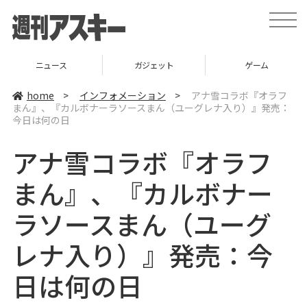
t
o
g
g
l
ニュース
ガジェット
ゲーム
e
n
a
home
>
インフォメーション
>
アナ雪コラボ『オラフ
v
まん』、『カルボナーラソースまん（ユーグレナ入り）』発売：
i
今日は何の日
g
a
t
アナ雪コラボ『オラフ
i
o
n
まん』、『カルボナー
ラソースまん（ユーグ
レナ入り）』発売：今
日は何の日