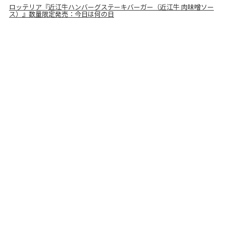
ロッテリア『近江牛ハンバーグステーキバーガー（近江牛 肉味噌ソー
ス）』数量限定発売：今日は何の日