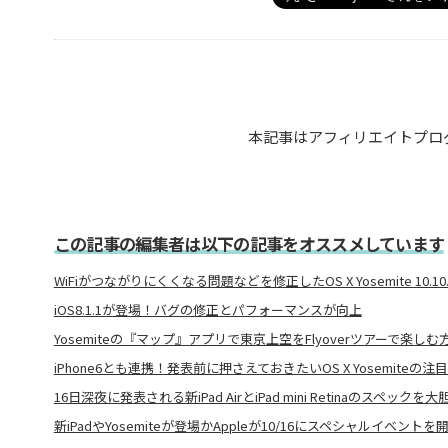
本記事はアフィリエイトプロ
この記事の編集者は以下の記事をオススメしています
WiFiがつながりにくくなる問題などを修正したOS X Yosemite 10.10
iOS8.1.1が登場！バグの修正とパフォーマンスが向上
Yosemiteの『マップ』アプリで東京上空をFlyoverツアーで楽しむ
iPhone6とも連携！発表前に押さえておきたいOS X Yosemiteの注
16日深夜に発表される新iPad AirとiPad mini Retinaのスペックを
新iPadやYosemiteが登場かAppleが10/16にスペシャルイベントを