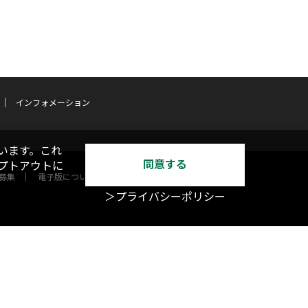
インフォメーション
います。これ
同意する
オプトアウトに
募集
電子版について
＞プライバシーポリシー