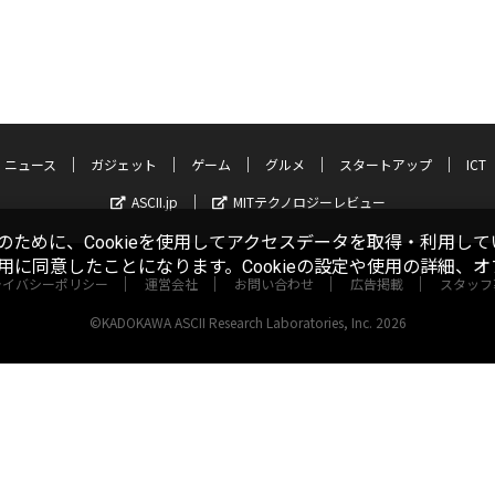
ニュース
ガジェット
ゲーム
グルメ
スタートアップ
ICT
ASCII.jp
MITテクノロジーレビュー
ために、Cookieを使用してアクセスデータを取得・利用して
使用に同意したことになります。Cookieの設定や使用の詳細、
ライバシーポリシー
運営会社
お問い合わせ
広告掲載
スタッフ
©KADOKAWA ASCII Research Laboratories, Inc. 2026