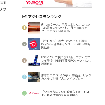
記事化
Xの
アクセスランキング
iPhoneケース、卒業しました。これか
らは最高に使いやすい「iPhoneバッ
ク」で生きていきます。
【今日から】最大30％ポイント還元！
PayPay自治体キャンペーン 2026年8月
開始分
USB-Cだけで使える9.2型サブディスプ
レイ登場 HDMI不要でPCケース内にも
設置可能
熊本にエアコン300台即日納品、ビック
カメラに称賛「大ファインプレー」
「つながりにくい」改善なるか ドコ
モ、最新基地局を全国展開へ