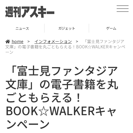
t
o
g
g
l
ニュース
ガジェット
ゲーム
e
n
a
home
>
インフォメーション
>
「富士見ファンタジア
v
文庫」の電子書籍を丸ごともらえる！BOOK☆WALKERキャンペ
i
ーン
g
a
t
「富士見ファンタジア
i
o
n
文庫」の電子書籍を丸
ごともらえる！
BOOK☆WALKERキャ
ンペーン