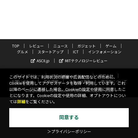
TOP
レビュー
ニュース
ガジェット
ゲーム
グルメ
スタートアップ
ICT
インフォメーション
ASCII.jp
MITテクノロジーレビュー
サイトポリシー
プライバシーポリシー
運営会社
このサイトでは、利用状況の把握や広告配信などのために、
お問い合わせ
広告掲載
スタッフ募集
電子版について
Cookieを使用してアクセスデータを取得・利用しています。これ
以降のページに遷移した場合、Cookieの設定や使用に同意したこ
©KADOKAWA ASCII Research Laboratories, Inc. 2026
とになります。Cookieの設定や使用の詳細、オプトアウトについ
ては
詳細
をご覧ください。
同意する
＞プライバシーポリシー