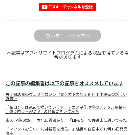
カテゴリートップへ
本記事はアフィリエイトプログラムによる収益を得ている場
合があります
この記事の編集者は以下の記事をオススメしています
角川書店発のウェブマガジン『文芸カドカワ』創刊！小説誌の新しい
方向性
「絵コンテはiPadで描いています」アニメ制作現場のデジタル事情を
「遊☆戯☆王ARC-V」の監督にきいてみた
楽天市場の銀行一本化に異議あり？「LINE Q」で弁護士に訊いてみた
「マックスむらい、村井智建を語る。」注目の自伝本が12月16日発売
決定