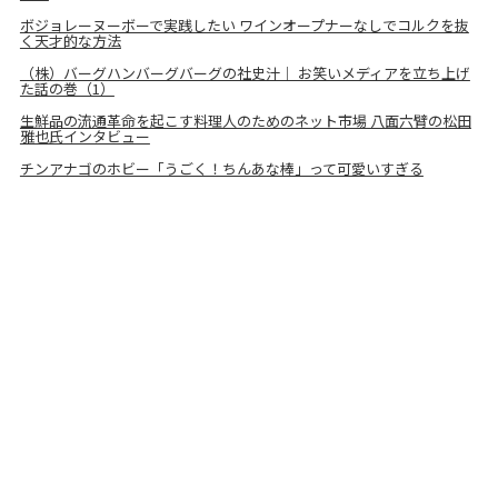
ボジョレーヌーボーで実践したい ワインオープナーなしでコルクを抜
く天才的な方法
（株）バーグハンバーグバーグの社史汁｜ お笑いメディアを立ち上げ
た話の巻（1）
生鮮品の流通革命を起こす料理人のためのネット市場 八面六臂の松田
雅也氏インタビュー
チンアナゴのホビー「うごく！ちんあな棒」って可愛いすぎる