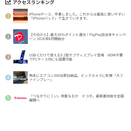
アクセスランキング
iPhoneケース、卒業しました。これからは最高に使いやすい
「iPhoneバック」で生きていきます。
【今日から】最大30％ポイント還元！PayPay自治体キャンペ
ーン 2026年8月開始分
USB-Cだけで使える9.2型サブディスプレイ登場 HDMI不要
でPCケース内にも設置可能
熊本にエアコン300台即日納品、ビックカメラに称賛「大フ
ァインプレー」
「つながりにくい」改善なるか ドコモ、最新基地局を全国
展開へ