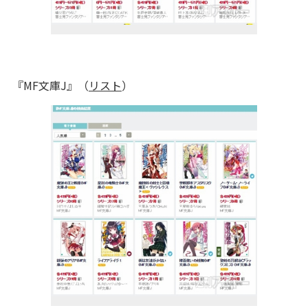
『MF文庫J』（
リスト
）