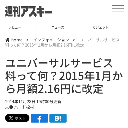
t
o
g
g
l
ニュース
ガジェット
ゲーム
e
n
a
home
>
インフォメーション
>
ユニバーサルサービス
v
料って何？2015年1月から月額2.16円に改定
i
g
a
ユニバーサルサービス
t
i
o
料って何？2015年1月か
n
ら月額2.16円に改定
2014年11月28日 19時00分更新
文●
ハード松村