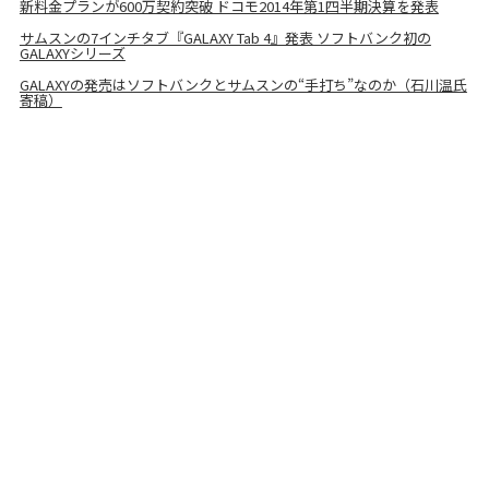
新料金プランが600万契約突破 ドコモ2014年第1四半期決算を発表
サムスンの7インチタブ『GALAXY Tab 4』発表 ソフトバンク初の
GALAXYシリーズ
GALAXYの発売はソフトバンクとサムスンの“手打ち”なのか（石川温氏
寄稿）