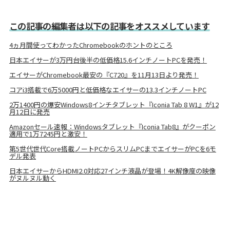
この記事の編集者は以下の記事をオススメしています
4ヵ月間使ってわかったChromebookのホントのところ
日本エイサーが3万円台後半の低価格15.6インチノートPCを発売！
エイサーがChromebook最安の『C720』を11月13日より発売！
コアi3搭載で6万5000円と低価格なエイサーの13.3インチノートPC
2万1400円の爆安Windows8インチタブレット『Iconia Tab 8 W1』が12
月12日に発売
Amazonセール速報：Windowsタブレット『Iconia Tab8』がクーポン
適用で1万7245円と激安！
第5世代世代Core搭載ノートPCからスリムPCまでエイサーがPCを6モ
デル発表
日本エイサーからHDMI2.0対応27インチ液晶が登場！4K解像度の映像
がヌルヌル動く