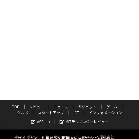
TOP
レビュー
ニュース
ガジェット
ゲーム
グルメ
スタートアップ
ICT
インフォメーション
ASCII.jp
MITテクノロジーレビュー
サイトポリシー
プライバシーポリシー
運営会社
このサイトでは、利用状況の把握や広告配信などのために、