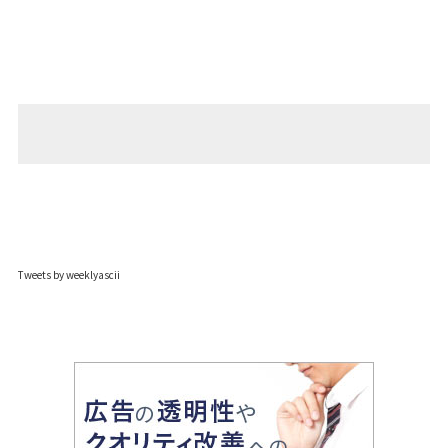
Tweets by weeklyascii