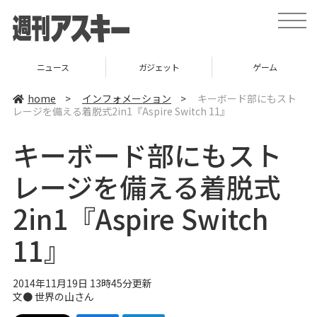
t
o
g
g
l
ニュース
ガジェット
ゲーム
e
n
a
home
>
インフォメーション
>
キーボード部にもスト
v
レージを備える着脱式2in1『Aspire Switch 11』
i
g
a
キーボード部にもスト
t
i
o
レージを備える着脱式
n
2in1『Aspire Switch
11』
2014年11月19日 13時45分更新
文● 世界の山さん