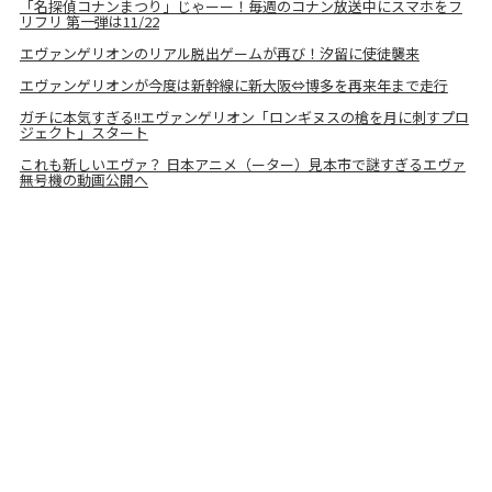
「名探偵コナンまつり」じゃーー！毎週のコナン放送中にスマホをフ
リフリ 第一弾は11/22
エヴァンゲリオンのリアル脱出ゲームが再び！汐留に使徒襲来
エヴァンゲリオンが今度は新幹線に新大阪⇔博多を再来年まで走行
ガチに本気すぎる!!エヴァンゲリオン「ロンギヌスの槍を月に刺すプロ
ジェクト」スタート
これも新しいエヴァ？ 日本アニメ（ーター）見本市で謎すぎるエヴァ
無号機の動画公開へ