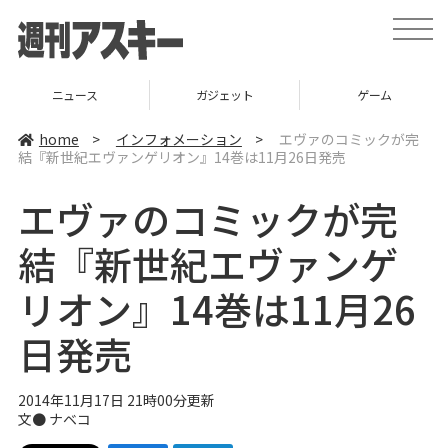
t
o
g
g
l
ニュース
ガジェット
ゲーム
e
n
a
home
>
インフォメーション
>
エヴァのコミックが完
v
結『新世紀エヴァンゲリオン』14巻は11月26日発売
i
g
a
エヴァのコミックが完
t
i
o
結『新世紀エヴァンゲ
n
リオン』14巻は11月26
日発売
2014年11月17日 21時00分更新
文●
ナベコ