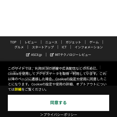
TOP
レビュー
ニュース
ガジェット
ゲーム
グルメ
スタートアップ
ICT
インフォメーション
ASCII.jp
MITテクノロジーレビュー
サイトポリシー
プライバシーポリシー
運営会社
このサイトでは、利用状況の把握や広告配信などのために、
お問い合わせ
広告掲載
スタッフ募集
電子版について
Cookieを使用してアクセスデータを取得・利用しています。これ
以降のページに遷移した場合、Cookieの設定や使用に同意したこ
©KADOKAWA ASCII Research Laboratories, Inc. 2026
とになります。Cookieの設定や使用の詳細、オプトアウトについ
ては
詳細
をご覧ください。
同意する
＞プライバシーポリシー