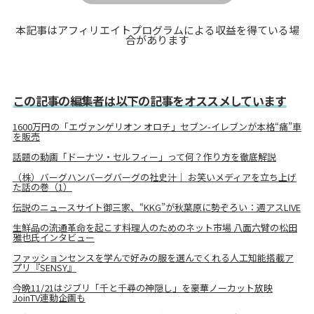
本記事はアフィリエイトプログラムによる収益を得ている場
合があります
この記事の編集者は以下の記事をオススメしています
1600万円の「エヴァンゲリオン オロチ」セブン-イレブンが本格“痛”車
を販売
話題の動画「ドーナツ・セルフィー」って何？作り方を徹底解説
（株）バーグハンバーグバーグの社史汁｜ お笑いメディアを立ち上げ
た話の巻（1）
伝説のニュースサイト御三家、“KKG”が秋葉原に勢ぞろい：週アスLIVE
生鮮品の流通革命を起こす料理人のためのネット市場 八面六臂の松田
雅也氏インタビュー
ファッションセンスを学んで好みの服を選んでくれる人工知能搭載ア
プリ『SENSY』
今晩11/21はジブリ「千と千尋の神隠し」を豪華ノーカット放映
JoinTV連動企画も