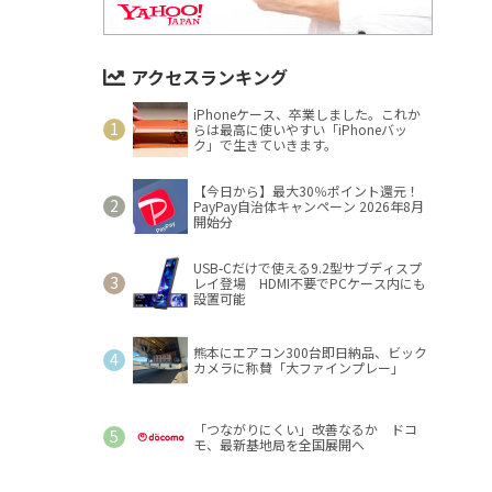
アクセスランキング
iPhoneケース、卒業しました。これか
らは最高に使いやすい「iPhoneバッ
ク」で生きていきます。
【今日から】最大30％ポイント還元！
PayPay自治体キャンペーン 2026年8月
開始分
USB-Cだけで使える9.2型サブディスプ
レイ登場 HDMI不要でPCケース内にも
設置可能
熊本にエアコン300台即日納品、ビック
カメラに称賛「大ファインプレー」
「つながりにくい」改善なるか ドコ
モ、最新基地局を全国展開へ