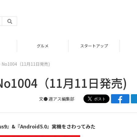
グルメ
スタートアップ
No1004（11月11日発売)
o1004（11月11日発売)
文●
週アス編集部
xus9』&『Android5.0』実機をさわってみた