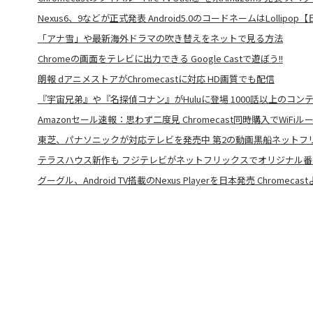
Nexus6、9などが正式発表 Android5.0のコードネームはLollip
「アナ雪」や最新海外ドラマの吹き替えをネットで見る方法
Chromeの画面をテレビに出力できる Google Castで遊ぼう!!
朗報 dアニメストアがChromecastに対応 HD画質でも配信
『宇宙兄弟』や『名探偵コナン』がHuluに登場 1000話以上のコ
Amazonセール速報：思わず二度見 Chromecast同時購入でWiFiル
東芝、パナソニックが対応テレビを発売中 第2の動画黒船ネットフ
テラスハウス新作も フジテレビがネットフリックスでオリジナル番
グーグル、Android TV搭載のNexus Playerを日本発売 Chromeca