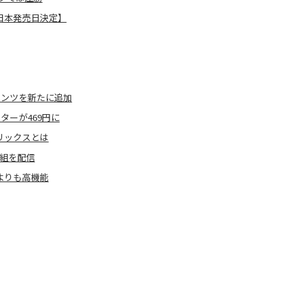
op【日本発売日決定】
ンテンツを新たに追加
ーターが469円に
リックスとは
組を配信
stよりも高機能