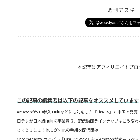
週刊アスキ
本記事はアフィリエイトプロ
この記事の編集者は以下の記事をオススメしています
AmazonがSTB参入 Huluなどにも対応した『Fire TV』が米国で発売
日テレが日本版Huluを事業買収、配信動画ラインナップはこう変わ
じぇじぇじぇ！ huluがNHKの番組を配信開始
Chromecastのライバル『Fire TV Stick』を米Amazonが発表 ス