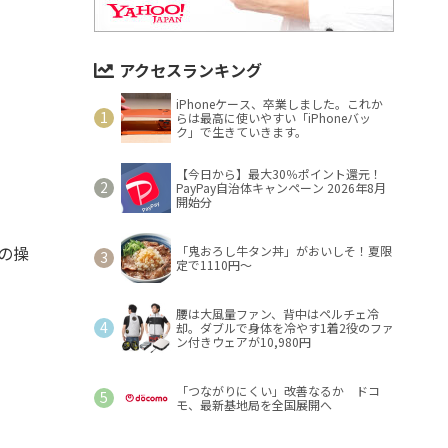
アクセスランキング
iPhoneケース、卒業しました。これか
らは最高に使いやすい「iPhoneバッ
ク」で生きていきます。
【今日から】最大30％ポイント還元！
PayPay自治体キャンペーン 2026年8月
開始分
どの操
「鬼おろし牛タン丼」がおいしそ！夏限
定で1110円～
腰は大風量ファン、背中はペルチェ冷
却。ダブルで身体を冷やす1着2役のファ
ン付きウェアが10,980円
「つながりにくい」改善なるか ドコ
モ、最新基地局を全国展開へ