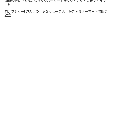
期待の新星『とんかつマックバーガー』がマクドナルドの新レギュラ
ーに
肉汁ブシャー!!迫力大の「ふなっしーまん」がファミリーマートで限定
販売