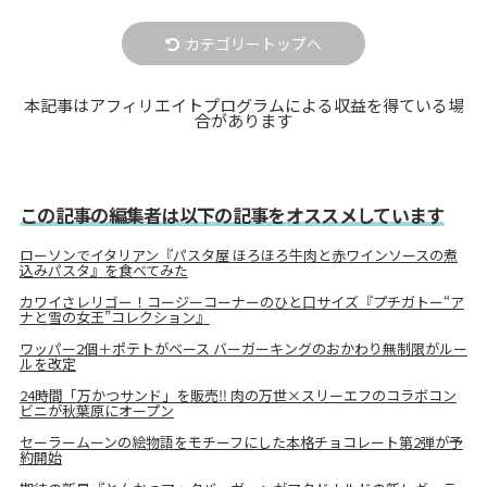
カテゴリートップへ
本記事はアフィリエイトプログラムによる収益を得ている場
合があります
この記事の編集者は以下の記事をオススメしています
ローソンでイタリアン『パスタ屋 ほろほろ牛肉と赤ワインソースの煮
込みパスタ』を食べてみた
カワイさレリゴー！コージーコーナーのひと口サイズ『プチガトー“ア
ナと雪の女王”コレクション』
ワッパー2個＋ポテトがベース バーガーキングのおかわり無制限がルー
ルを改定
24時間「万かつサンド」を販売‼ 肉の万世×スリーエフのコラボコン
ビニが秋葉原にオープン
セーラームーンの絵物語をモチーフにした本格チョコレート第2弾が予
約開始