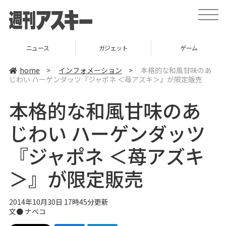
t
o
g
g
l
ニュース
ガジェット
ゲーム
e
n
a
home
>
インフォメーション
>
本格的な和風甘味のあ
v
じわい ハーゲンダッツ『ジャポネ ＜苺アズキ＞』が限定販売
i
g
a
本格的な和風甘味のあ
t
i
o
じわい ハーゲンダッツ
n
『ジャポネ ＜苺アズキ
＞』が限定販売
2014年10月30日 17時45分更新
文●
ナベコ