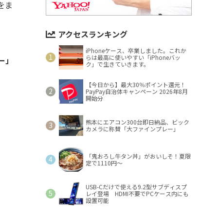
をま
アクセスランキング
iPhoneケース、卒業しました。これか
らは最高に使いやすい「iPhoneバッ
ー」
ク」で生きていきます。
【今日から】最大30％ポイント還元！
PayPay自治体キャンペーン 2026年8月
開始分
熊本にエアコン300台即日納品、ビック
カメラに称賛「大ファインプレー」
「鬼おろし牛タン丼」がおいしそ！夏限
定で1110円～
USB-Cだけで使える9.2型サブディスプ
レイ登場 HDMI不要でPCケース内にも
設置可能