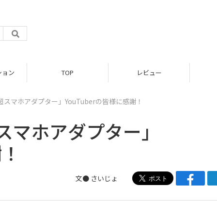
ション
TOP
レビュー
超スマホアダプター」YouTuberの皆様に感謝！
超スマホアダプター」
謝！
文●
さいじょ