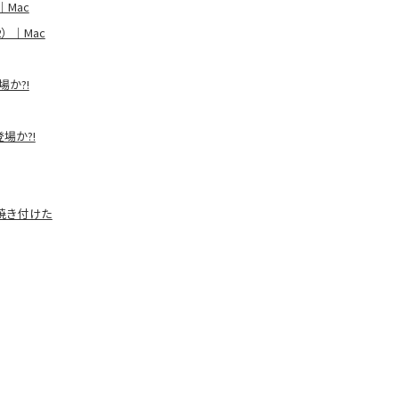
｜Mac
2）｜Mac
場か?!
場か?!
に焼き付けた