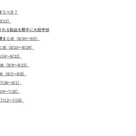
は買うべき？
9/13）
発表される製品を勝手に大胆予想
！噂まとめ（8/30〜9/5）
め（8/23〜8/29）
16〜8/22）
（8/9〜8/15）
め（8/2〜8/8）
/26〜8/1）
9〜7/25）
/12〜7/18）