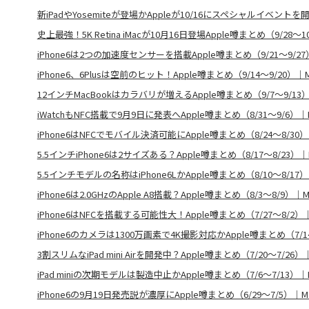
新iPadやYosemiteが登場かAppleが10/16にスペシャルイベントを
史上最強！5K Retina iMacが10月16日登場Apple噂まとめ（9/28〜1
iPhone6は2つの加速度センサーを搭載Apple噂まとめ（9/21〜9/27
iPhone6、6Plusは空前のヒット！Apple噂まとめ（9/14〜9/20）｜M
12インチMacBookはカラバリが増えるApple噂まとめ（9/7〜9/13）
iWatchもNFC搭載で9月9日に発表へApple噂まとめ（8/31〜9/6）｜
iPhone6はNFCでモバイル決済可能にApple噂まとめ（8/24〜8/30）
5.5インチiPhone6は2サイズある？Apple噂まとめ（8/17〜8/23）｜
5.5インチモデルの名称はiPhone6LかApple噂まとめ（8/10〜8/17）
iPhone6は2.0GHzのApple A8搭載？Apple噂まとめ（8/3〜8/9）｜M
iPhone6はNFCを搭載する可能性大！Apple噂まとめ（7/27〜8/2）｜
iPhone6のカメラは1300万画素で4K撮影対応かApple噂まとめ（7/14
3割スリムなiPad mini Airを開発中？Apple噂まとめ（7/20〜7/26）
iPad miniの次期モデルは製造中止かApple噂まとめ（7/6〜7/13）｜
iPhone6の9月19日発売説が濃厚にApple噂まとめ（6/29〜7/5）｜M