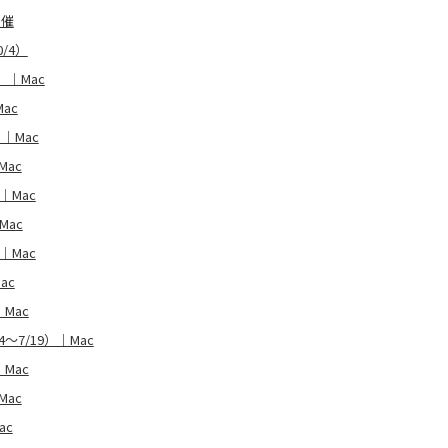
開催
0/4）
）｜Mac
ac
｜Mac
Mac
｜Mac
Mac
｜Mac
ac
Mac
〜7/19）｜Mac
｜Mac
Mac
ac