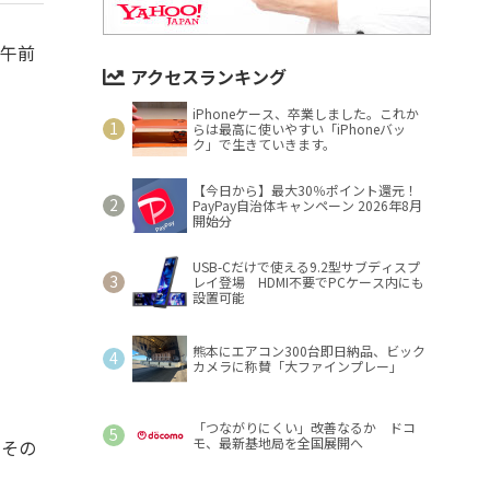
の午前
アクセスランキング
iPhoneケース、卒業しました。これか
らは最高に使いやすい「iPhoneバッ
ク」で生きていきます。
【今日から】最大30％ポイント還元！
PayPay自治体キャンペーン 2026年8月
開始分
USB-Cだけで使える9.2型サブディスプ
レイ登場 HDMI不要でPCケース内にも
設置可能
熊本にエアコン300台即日納品、ビック
カメラに称賛「大ファインプレー」
「つながりにくい」改善なるか ドコ
モ、最新基地局を全国展開へ
てその