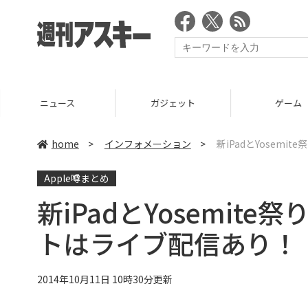
ニュース
ガジェット
ゲーム
home
>
インフォメーション
>
新iPadとYosemi
Apple噂まとめ
新iPadとYosemite祭
トはライブ配信あり！
2014年10月11日 10時30分更新