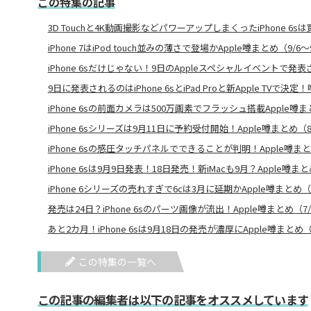
この特集の記事
3D Touchと4K動画撮影などパワーアップしまくったiPhone 6s
iPhone 7はiPod touch並みの薄さで登場かApple噂まとめ（9/6〜
iPhone 6sだけじゃない！9日のAppleスペシャルイベントで
9日に発表されるのはiPhone 6sとiPad Proと新Apple TVで決定
iPhone 6sの前面カメラは500万画素でフラッシュ搭載Apple噂まと
iPhone 6sシリーズは9月11日に予約受付開始！Apple噂まとめ（8/
iPhone 6sの感圧タッチパネルでできることが判明！Apple噂まとめ
iPhone 6sは9月9日発表！18日発売！新iMacも9月？Apple噂まと
iPhone 6シリーズの売れすぎで6cは3月に延期かApple噂まとめ（7
発売は24日？iPhone 6sのパーツ画像が流出！Apple噂まとめ（7/1
あと2カ月！iPhone 6sは9月18日の発売が濃厚にApple噂まとめ（7
この特集の一覧へ
この記事の編集者は以下の記事をオススメしています