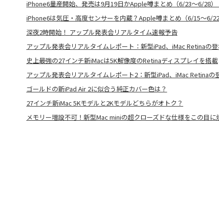
iPhone6量産開始、発売は9月19日かApple噂まとめ（6/23〜6/28）
iPhone6は気圧・高度センサーを内蔵？Apple噂まとめ（6/15〜6/2
深夜2時開始！ アップル発表会リアルタイム速報予告
アップル発表会リアルタイムレポート：新型iPad、iMac Retinaの登
史上最強の27インチ新iMacは5K解像度のRetinaディスプレイを搭載
アップル発表会リアルタイムレポート2：新型iPad、iMac Retinaの登
ゴールドの新iPad Air 2に似合う純正カバー色は？
27インチ新iMac 5Kモデルと2Kモデルどちらがオトク？
メモリー増設不可！新型Mac miniの超クローズドな仕様をこの目