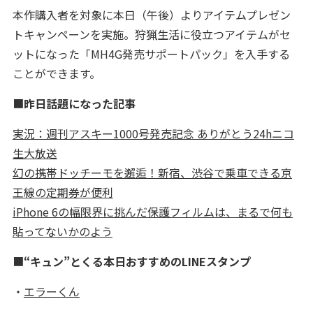
本作購入者を対象に本日（午後）よりアイテムプレゼン
トキャンペーンを実施。狩猟生活に役立つアイテムがセ
ットになった「MH4G発売サポートパック」を入手する
ことができます。
■
昨日話題になった記事
実況：週刊アスキー1000号発売記念 ありがとう24hニコ
生大放送
幻の携帯ドッチーモを邂逅！新宿、渋谷で乗車できる京
王線の定期券が便利
iPhone 6の幅限界に挑んだ保護フィルムは、まるで何も
貼ってないかのよう
■
“キュン”とくる本日おすすめのLINEスタンプ
・
エラーくん