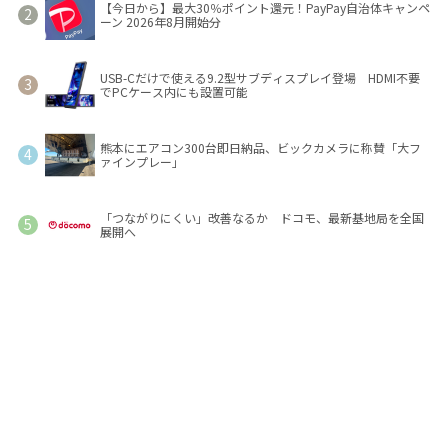
【今日から】最大30％ポイント還元！PayPay自治体キャンペ
ーン 2026年8月開始分
USB-Cだけで使える9.2型サブディスプレイ登場 HDMI不要
でPCケース内にも設置可能
熊本にエアコン300台即日納品、ビックカメラに称賛「大フ
ァインプレー」
「つながりにくい」改善なるか ドコモ、最新基地局を全国
展開へ