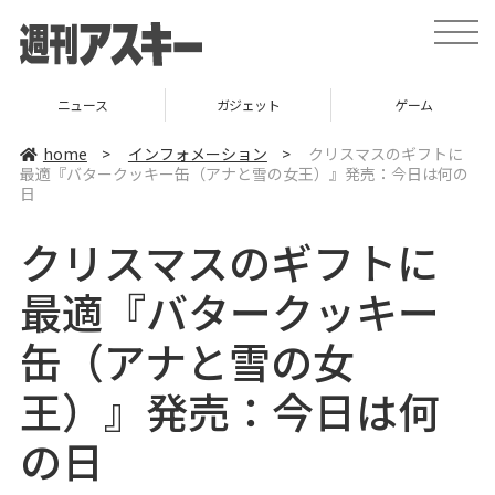
t
o
g
g
l
ニュース
ガジェット
ゲーム
e
n
a
home
>
インフォメーション
>
クリスマスのギフトに
v
最適『バタークッキー缶（アナと雪の女王）』発売：今日は何の
i
日
g
a
t
クリスマスのギフトに
i
o
n
最適『バタークッキー
缶（アナと雪の女
王）』発売：今日は何
の日