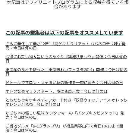
本記事はアフィリエイトプログラムによる収益を得ている場
合があります
この記事の編集者は以下の記事をオススメしています
さらに辛化して辛さ“2倍”『真ゲキカラリアット ハバネロチリ味』発
売：今日は何の日
お得にお買い物＆旨いものめぐり『築地秋まつり』開催：今日は何の
日
東京産の食材を使った「東京味わいフェスタ2014」開催：今日は何の
日
ドトールでマロン・ラテほか秋の新作を一挙に発売：今日は何の日
オトクな昼マックスタート、夜は皆既月食：今日は何の日
ともだちウキウキペディアカード付き『妖怪ウォッチアイス オレっち
オレンジ』発売：今日は何の日
かぼちゃの優しい風味 ケンタッキーの『パンプキンビスケット』発
売：今日は何の日
ご当地グルメ『B-1グランプリ』が福島県郡山市で今日10/19まで開
催：今日は何の日