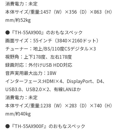
消費電力：未定
本体サイズ/重量:1457（W）×356（D）×863（H）
mm/約52kg
●『TH-55AX900』のおもなスペック
画面サイズ：55インチ（3840×2160ドット）
チューナー：地上/BS/110度CSデジタル×3
視野角：上下178度、左右178度
録画対応：外付けUSB HDD対応
音声実用最大出力：18W
インターフェース:HDMI×4、DisplayPort、D4、
USB3.0、USB2.0×2、有線LANほか
消費電力：未定
本体サイズ/重量:1238（W）×283（D）×740（H）
mm/約40kg
●『TH-55AX900F』のおもなスペック