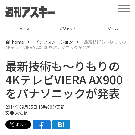
t
o
g
g
l
ニュース
ガジェット
ゲーム
e
n
a
home
>
インフォメーション
>
最新技術も～りもりの
v
4KテレビVIERA AX900をパナソニックが発表
i
g
a
最新技術も～りもりの
t
i
o
4KテレビVIERA AX900
n
をパナソニックが発表
2014年09月25日 15時00分更新
文●
大佐藤