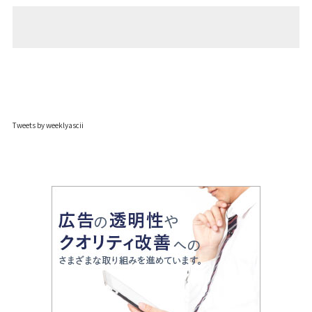
Tweets by weeklyascii