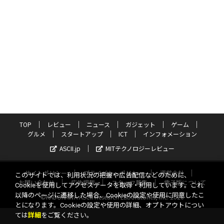
TOP
レビュー
ニュース
ガジェット
ゲーム
グルメ
スタートアップ
ICT
インフォメーション
ASCII.jp
MITテクノロジーレビュー
サイトポリシー
プライバシーポリシー
運営会社
このサイトでは、利用状況の把握や広告配信などのために、
お問い合わせ
広告掲載
スタッフ募集
電子版について
Cookieを使用してアクセスデータを取得・利用しています。これ
以降のページに遷移した場合、Cookieの設定や使用に同意したこ
©KADOKAWA ASCII Research Laboratories, Inc. 2026
とになります。Cookieの設定や使用の詳細、オプトアウトについ
ては
詳細
をご覧ください。