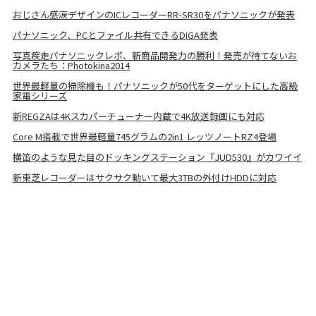
おじさん感涙デザインのICレコーダーRR-SR30をパナソニックが発表
パナソニック、PCとファイル共有できるDIGA発表
写真疾走パナソニックレポ、新商品開発力の勝利！発売が待てないお
カメラたち：Photokina2014
世界最軽量の掃除機も！パナソニックが50代をターゲットにした高級
家電シリーズ
新REGZAは4Kスカパーチューナー内蔵で4K放送録画にも対応
Core M搭載で世界最軽量745グラムの2in1 レッツノートRZ4登場
横笛のような見た目のドッキングステーション『JUD530』がカワイイ
新東芝レコーダーはサクサク動いて最大3TBの外付けHDDに対応