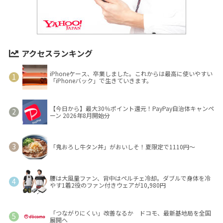
アクセスランキング
iPhoneケース、卒業しました。これからは最高に使いやすい
「iPhoneバック」で生きていきます。
【今日から】最大30％ポイント還元！PayPay自治体キャンペ
ーン 2026年8月開始分
「鬼おろし牛タン丼」がおいしそ！夏限定で1110円～
腰は大風量ファン、背中はペルチェ冷却。ダブルで身体を冷
やす1着2役のファン付きウェアが10,980円
「つながりにくい」改善なるか ドコモ、最新基地局を全国
展開へ