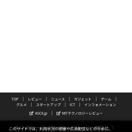
TOP
レビュー
ニュース
ガジェット
ゲーム
グルメ
スタートアップ
ICT
インフォメーション
ASCII.jp
MITテクノロジーレビュー
サイトポリシー
プライバシーポリシー
運営会社
このサイトでは、利用状況の把握や広告配信などのために、