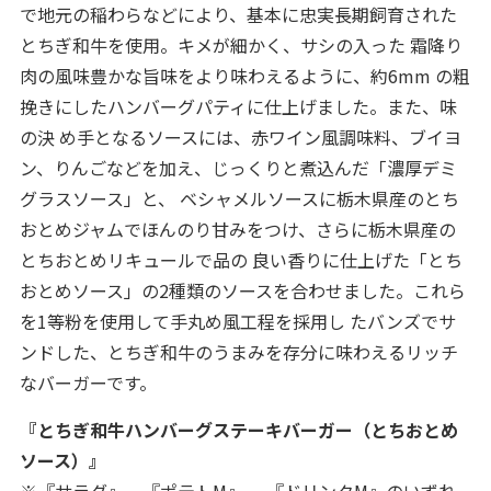
で地元の稲わらなどにより、基本に忠実長期飼育された
とちぎ和牛を使用。キメが細かく、サシの入った 霜降り
肉の風味豊かな旨味をより味わえるように、約6mm の粗
挽きにしたハンバーグパティに仕上げました。また、味
の決 め手となるソースには、赤ワイン風調味料、ブイヨ
ン、りんごなどを加え、じっくりと煮込んだ「濃厚デミ
グラスソース」と、 ベシャメルソースに栃木県産のとち
おとめジャムでほんのり甘みをつけ、さらに栃木県産の
とちおとめリキュールで品の 良い香りに仕上げた「とち
おとめソース」の2種類のソースを合わせました。これら
を1等粉を使用して手丸め風工程を採用し たバンズでサ
ンドした、とちぎ和牛のうまみを存分に味わえるリッチ
なバーガーです。
『とちぎ和牛ハンバーグステーキバーガー（とちおとめ
ソース）』