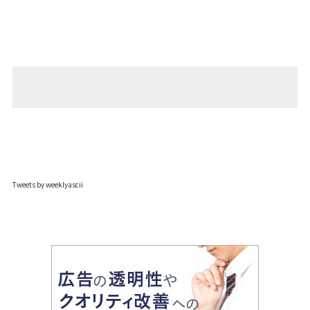
Tweets by weeklyascii