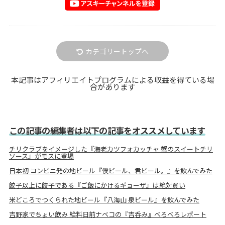
カテゴリートップへ
本記事はアフィリエイトプログラムによる収益を得ている場
合があります
この記事の編集者は以下の記事をオススメしています
チリクラブをイメージした『海老カツフォカッチャ 蟹のスイートチリ
ソース』がモスに登場
日本初 コンビニ発の地ビール『僕ビール、君ビール。』を飲んでみた
餃子以上に餃子である『ご飯にかけるギョーザ』は絶対買い
米どころでつくられた地ビール『八海山 泉ビール』を飲んでみた
吉野家でちょい飲み 給料日前ナベコの『吉呑み』べろべろレポート