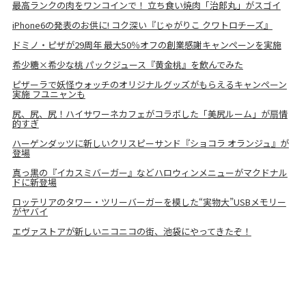
最高ランクの肉をワンコインで！ 立ち食い焼肉「治郎丸」がスゴイ
iPhone6の発表のお供に! コク深い『じゃがりこ クワトロチーズ』
ドミノ・ピザが29周年 最大50％オフの創業感謝キャンペーンを実施
希少糖×希少な桃 パックジュース『黄金桃』を飲んでみた
ピザーラで妖怪ウォッチのオリジナルグッズがもらえるキャンペーン
実施 フユニャンも
尻、尻、尻！ハイサワーネカフェがコラボした「美尻ルーム」が扇情
的すぎ
ハーゲンダッツに新しいクリスピーサンド『ショコラ オランジュ』が
登場
真っ黒の『イカスミバーガー』などハロウィンメニューがマクドナル
ドに新登場
ロッテリアのタワー・ツリーバーガーを模した“実物大”USBメモリー
がヤバイ
エヴァストアが新しいニコニコの街、池袋にやってきたぞ！