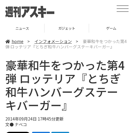
t
o
g
g
l
ニュース
ガジェット
ゲーム
e
n
a
home
>
インフォメーション
>
豪華和牛をつかった第4
v
弾 ロッテリア『とちぎ和牛ハンバーグステーキバーガー』
i
g
a
豪華和牛をつかった第4
t
i
o
弾 ロッテリア『とちぎ
n
和牛ハンバーグステー
キバーガー』
2014年09月24日 17時45分更新
文●
ナベコ