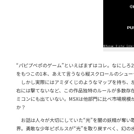
“パピプペポのゲーム”といえばまずはコレ。なにしろ
をもつこの1本、あえて言うなら縦スクロールのシュー
しかし実際にはアミダくじのようなマップを持ち、左
右には撃てないなど、この作品独特のルールが多数存在
ミコンにも出ていない。MSXは他部門に比べ市場規模
か？
お話は人々が大切にしていた“光”を闇の妖精が奪い
界。勇敢な少年ピポルスが“光”を取り戻すべく、幻の水晶