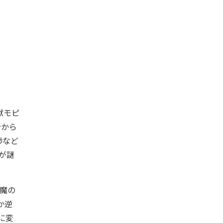
獣モピ
分から
渉など
が謎
魔の
か逆
に変