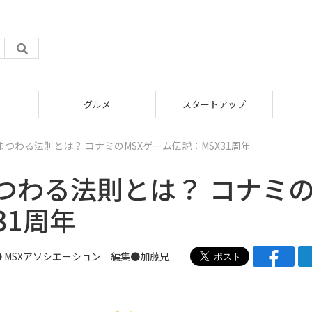
グルメ
スタートアップ
まつわる法則とは？ コナミのMSXゲーム伝説：MSX31周年
つわる法則とは？ コナミ
31周年
● MSXアソシエーション 編集●
加藤兄