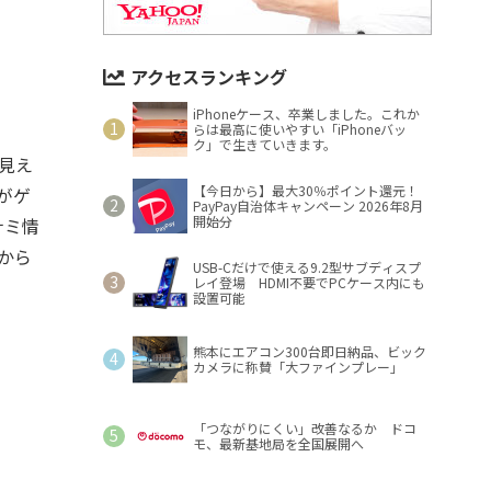
アクセスランキング
iPhoneケース、卒業しました。これか
らは最高に使いやすい「iPhoneバッ
ク」で生きていきます。
見え
【今日から】最大30％ポイント還元！
がゲ
PayPay自治体キャンペーン 2026年8月
開始分
ナミ情
から
USB-Cだけで使える9.2型サブディスプ
レイ登場 HDMI不要でPCケース内にも
設置可能
熊本にエアコン300台即日納品、ビック
カメラに称賛「大ファインプレー」
「つながりにくい」改善なるか ドコ
モ、最新基地局を全国展開へ