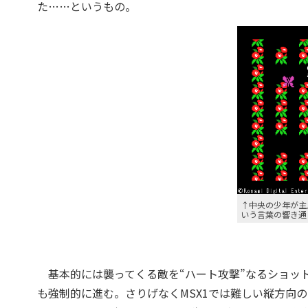
た……というもの。
↑中央の少年が主
いう言葉の響き通
基本的には襲ってくる敵を“ハート攻撃”なるショッ
も強制的に進む。さりげなくMSX1では難しい縦方向