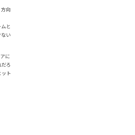
く方向
ームと
けない
リアに
れだろ
ヒット