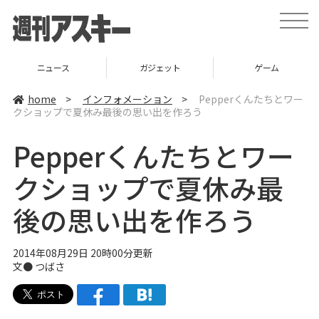
t
o
g
g
l
ニュース
ガジェット
ゲーム
e
n
a
home
>
インフォメーション
>
Pepperくんたちとワー
v
クショップで夏休み最後の思い出を作ろう
i
g
a
Pepperくんたちとワー
t
i
o
クショップで夏休み最
n
後の思い出を作ろう
2014年08月29日 20時00分更新
文●
つばさ