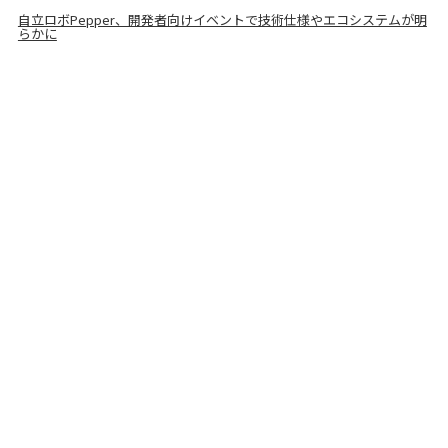
自立ロボPepper、開発者向けイベントで技術仕様やエコシステムが明
らかに