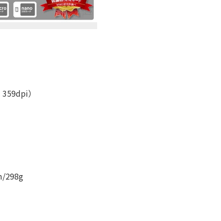
59dpi）
/298g