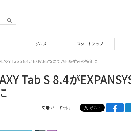
グルメ
スタートアップ
AXY Tab S 8.4がEXPANSYSにてWiFi版並みの特価に
Y Tab S 8.4がEXPANSY
に
文●
ハード松村