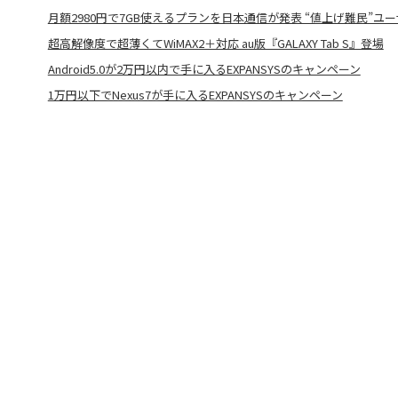
月額2980円で7GB使えるプランを日本通信が発表 “値上げ難民”ユ
超高解像度で超薄くてWiMAX2＋対応 au版『GALAXY Tab S』登場
Android5.0が2万円以内で手に入るEXPANSYSのキャンペーン
1万円以下でNexus7が手に入るEXPANSYSのキャンペーン