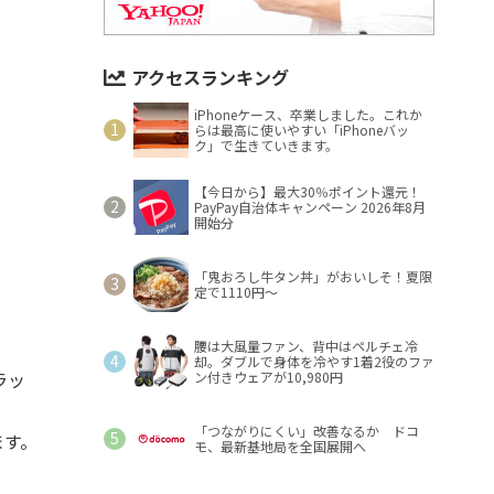
アクセスランキング
iPhoneケース、卒業しました。これか
らは最高に使いやすい「iPhoneバッ
ク」で生きていきます。
【今日から】最大30％ポイント還元！
PayPay自治体キャンペーン 2026年8月
開始分
「鬼おろし牛タン丼」がおいしそ！夏限
定で1110円～
腰は大風量ファン、背中はペルチェ冷
却。ダブルで身体を冷やす1着2役のファ
ラッ
ン付きウェアが10,980円
「つながりにくい」改善なるか ドコ
ます。
モ、最新基地局を全国展開へ