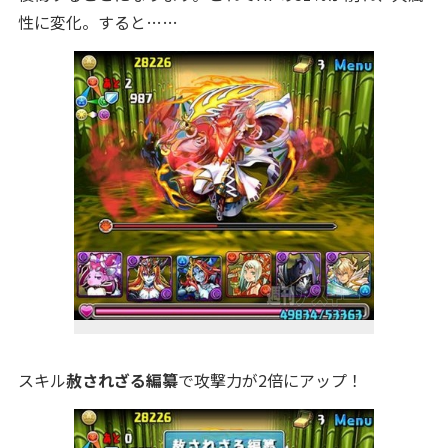
性に変化。すると……
スキル
赦されざる編纂
で攻撃力が2倍にアップ！