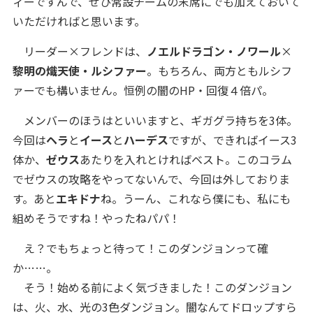
ィーですんで、ぜひ常設チームの末席にでも加えておいて
いただければと思います。
リーダー×フレンドは、
ノエルドラゴン・ノワール
×
黎明の熾天使・ルシファー
。もちろん、両方ともルシフ
ァーでも構いません。恒例の闇のHP・回復４倍パ。
メンバーのほうはといいますと、ギガグラ持ちを3体。
今回は
ヘラ
と
イース
と
ハーデス
ですが、できればイース3
体か、
ゼウス
あたりを入れとければベスト。このコラム
でゼウスの攻略をやってないんで、今回は外しておりま
す。あと
エキドナ
ね。うーん、これなら僕にも、私にも
組めそうですね！やったねパパ！
え？でもちょっと待って！このダンジョンって確
か……。
そう！始める前によく気づきました！このダンジョン
は、火、水、光の3色ダンジョン。闇なんてドロップすら