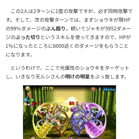
この2人は2ターンに1度の攻撃ですが、必ず同時攻撃で
す。そして、次の攻撃ターンでは、まずショウキが現HP
の99％ダメージの
ぶん殴り
。続いてジャキが5952ダメー
ジの
ぶった切り
というスキルを使ってきますので、HPが
1％になったところに6000近くのダメージをもらうこと
になります。
というわけで、ここで光属性のショウキをターゲット
し、いきなり天ルシさんの
明けの明星
をぶっ放します。