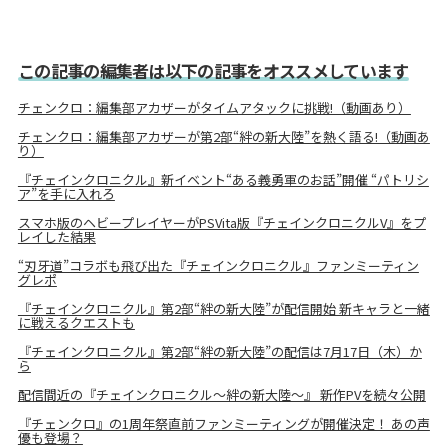
この記事の編集者は以下の記事をオススメしています
チェンクロ：編集部アカザーがタイムアタックに挑戦!（動画あり）
チェンクロ：編集部アカザーが第2部“絆の新大陸”を熱く語る!（動画あ
り）
『チェインクロニクル』新イベント“ある義勇軍のお話”開催 “パトリシ
ア”を手に入れろ
スマホ版のヘビープレイヤーがPSVita版『チェインクロニクルV』をプ
レイした結果
“刃牙道”コラボも飛び出た『チェインクロニクル』ファンミーティン
グレポ
『チェインクロニクル』第2部“絆の新大陸”が配信開始 新キャラと一緒
に戦えるクエストも
『チェインクロニクル』第2部“絆の新大陸”の配信は7月17日（木）か
ら
配信間近の『チェインクロニクル～絆の新大陸～』 新作PVを続々公開
『チェンクロ』の1周年祭直前ファンミーティングが開催決定！ あの声
優も登場？