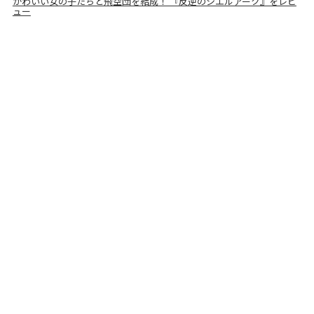
かわいい女の子たちと飛空団を結成！ 『反逆のシエルアーク』をレビ
ュー