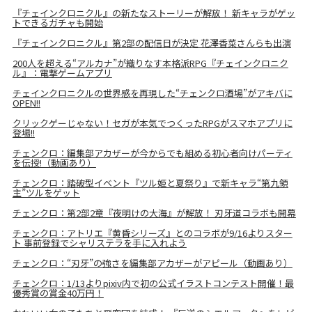
『チェインクロニクル』の新たなストーリーが解放！ 新キャラがゲッ
トできるガチャも開始
『チェインクロニクル』第2部の配信日が決定 花澤香菜さんらも出演
200人を超える“アルカナ”が織りなす本格派RPG『チェインクロニク
ル』：電撃ゲームアプリ
チェインクロニクルの世界感を再現した“チェンクロ酒場”がアキバに
OPEN!!
クリックゲーじゃない！セガが本気でつくったRPGがスマホアプリに
登場!!
チェンクロ：編集部アカザーが今からでも組める初心者向けパーティ
を伝授!（動画あり）
チェンクロ：踏破型イベント『ツル姫と夏祭り』で新キャラ“第九領
主”ツルをゲット
チェンクロ：第2部2章『夜明けの大海』が解放！ 刃牙道コラボも開幕
チェンクロ：アトリエ『黄昏シリーズ』とのコラボが9/16よりスター
ト 事前登録でシャリステラを手に入れよう
チェンクロ：“刃牙”の強さを編集部アカザーがアピール（動画あり）
チェンクロ：1/13よりpixiv内で初の公式イラストコンテスト開催！最
優秀賞の賞金40万円！