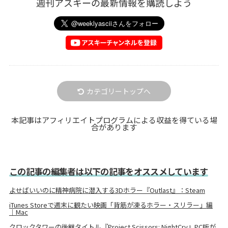
週刊アスキーの最新情報を購読しよう
カテゴリートップへ
本記事はアフィリエイトプログラムによる収益を得ている場
合があります
この記事の編集者は以下の記事をオススメしています
よせばいいのに精神病院に潜入する3Dホラー『Outlast』：Steam
iTunes Storeで週末に観たい映画「背筋が凍るホラー・スリラー」編
｜Mac
クロックタワーの後継タイトル『Project Scissors: NightCry』PC版が