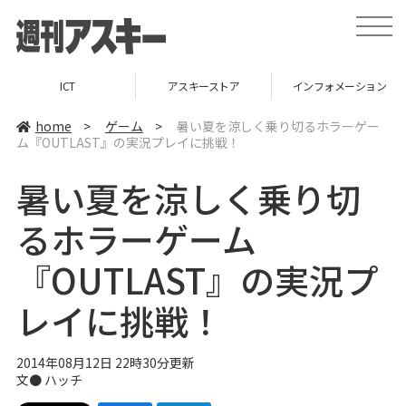
t
o
g
g
l
ICT
アスキーストア
インフォメーション
e
n
a
home
>
ゲーム
>
暑い夏を涼しく乗り切るホラーゲー
v
ム『OUTLAST』の実況プレイに挑戦！
i
g
a
暑い夏を涼しく乗り切
t
i
o
るホラーゲーム
n
『OUTLAST』の実況プ
レイに挑戦！
2014年08月12日 22時30分更新
文●
ハッチ