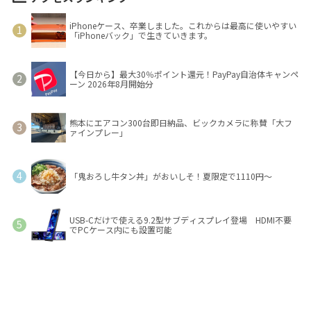
iPhoneケース、卒業しました。これからは最高に使いやすい
「iPhoneバック」で生きていきます。
【今日から】最大30％ポイント還元！PayPay自治体キャンペ
ーン 2026年8月開始分
熊本にエアコン300台即日納品、ビックカメラに称賛「大フ
ァインプレー」
「鬼おろし牛タン丼」がおいしそ！夏限定で1110円～
USB-Cだけで使える9.2型サブディスプレイ登場 HDMI不要
でPCケース内にも設置可能