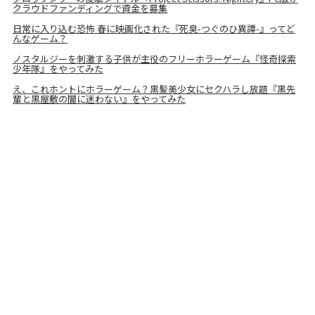
クラウドファンディングで資金を募集
日常に入り込む恐怖 春に映画化された『死臭-つぐのひ異譚-』ってど
んなゲーム？
ノスタルジーを刺激する子供が主役のフリーホラーゲーム『怪奇探索
少年隊』をやってみた
え、これホントにホラーゲーム？黒髪美少女にセクハラし放題『黒先
輩と黒屋敷の闇に迷わない』をやってみた