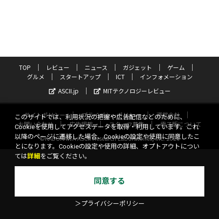
TOP
レビュー
ニュース
ガジェット
ゲーム
グルメ
スタートアップ
ICT
インフォメーション
ASCII.jp
MITテクノロジーレビュー
サイトポリシー
プライバシーポリシー
運営会社
このサイトでは、利用状況の把握や広告配信などのために、
お問い合わせ
広告掲載
スタッフ募集
電子版について
Cookieを使用してアクセスデータを取得・利用しています。これ
以降のページに遷移した場合、Cookieの設定や使用に同意したこ
©KADOKAWA ASCII Research Laboratories, Inc. 2026
とになります。Cookieの設定や使用の詳細、オプトアウトについ
ては
詳細
をご覧ください。
同意する
＞プライバシーポリシー