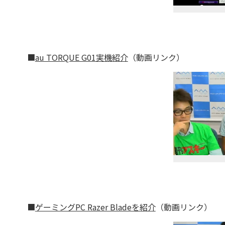
■
au TORQUE G01実機紹介
（動画リンク）
■
ゲーミングPC Razer Bladeを紹介
（動画リンク）