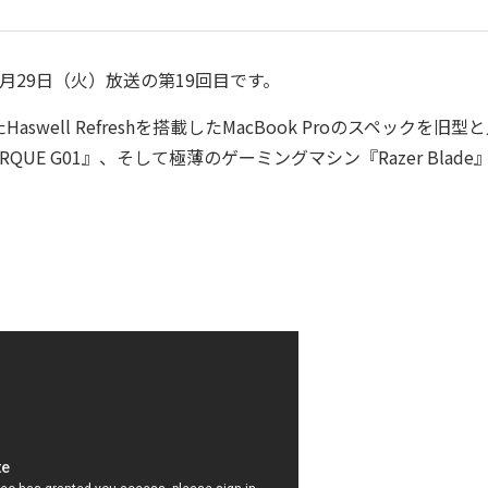
29日（火）放送の第19回目です。
ll Refreshを搭載したMacBook Proのスペックを旧型
E G01』、そして極薄のゲーミングマシン『Razer Blade