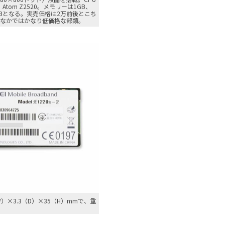
tom Z2520。メモリーは1GB、
GBとなる。実売価格は2万前後とこち
のなかではかなり低価格な部類。
W）×3.3（D）×35（H）mmで、重