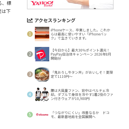
える、標
度は下
アクセスランキング
iPhoneケース、卒業しました。これか
らは最高に使いやすい「iPhoneバッ
ク」で生きていきます。
【今日から】最大30％ポイント還元！
PayPay自治体キャンペーン 2026年8月
開始分
「鬼おろし牛タン丼」がおいしそ！夏限
定で1110円～
腰は大風量ファン、背中はペルチェ冷
却。ダブルで身体を冷やす1着2役のファ
ン付きウェアが10,980円
「つながりにくい」改善なるか ドコ
モ、最新基地局を全国展開へ