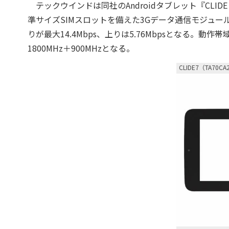
テックウインドは同社のAndroidタブレット『CLIDE 7
準サイズSIMスロットを備えた3Gデータ通信モジュール『
りが最大14.4Mbps、上りは5.76Mbpsとなる。動作帯域はH
1800MHz＋900MHzとなる。
CLIDE7（TA70CA