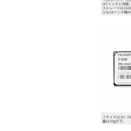
は7インチと同様、A
ストレージは16
らも10インチ機
↑サイズは 65（
量は30g以下。