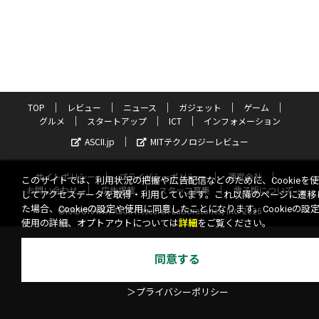
TOP
レビュー
ニュース
ガジェット
ゲーム
グルメ
スタートアップ
ICT
インフォメーション
ASCII.jp
MITテクノロジーレビュー
サイトポリシー
プライバシーポリシー
運営会社
このサイトでは、利用状況の把握や広告配信などのために、Cookieを
お問い合わせ
広告掲載
スタッフ募集
電子版について
してアクセスデータを取得・利用しています。これ以降のページに遷移
た場合、Cookieの設定や使用に同意したことになります。Cookieの設
©KADOKAWA ASCII Research Laboratories, Inc. 2026
使用の詳細、オプトアウトについては
詳細
をご覧ください。
同意する
＞プライバシーポリシー