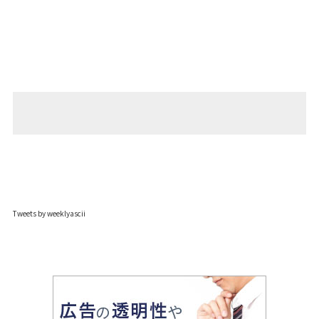
Tweets by weeklyascii