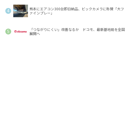
熊本にエアコン300台即日納品、ビックカメラに称賛「大フ
ァインプレー」
「つながりにくい」改善なるか ドコモ、最新基地局を全国
展開へ