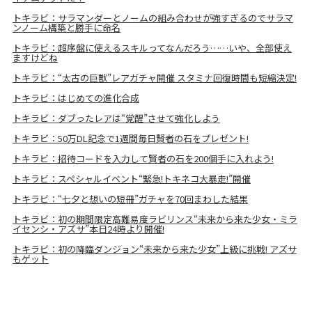
トキラビ：サラマンダーとノームの組み合わせが強すぎるのでサラマ
ンノーム構築と勝手に命名
トキラビ：超序盤に使えるスキルってなんだろう……いや、全部使え
ますけどね
トキラビ：“太古の巨獣”レアガチャ開催 スタミナ回復時間も短縮決定!
トキラビ：はじめての進化合成
トキラビ：ダブったレアは“覚醒”させて強化しよう
トキラビ：50万DL記念で1週間毎日賢者の石をプレゼント!
トキラビ：招待コードを入力して賢者の石を200個手に入れよう!
トキラビ：スペシャルイベント“緊急!トキネコ大暴走!”開催
トキラビ：“七夕と想いの短冊”ガチャを70回まわした結果
トキラビ：初の期間限定高難易度ラビリンス“未来から来た少女・ミラ
イセンシ・アズサ”本日24時より開催!
トキラビ：初の降臨ダンジョン“未来から来た少女”上級に挑戦! アズサ
もゲット