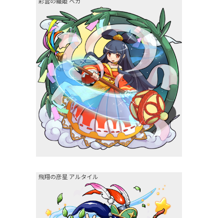
彩雲の織姫 ベガ
飛翔の彦星 アルタイル