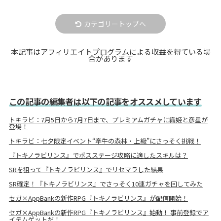
カテゴリートップへ
本記事はアフィリエイトプログラムによる収益を得ている場
合があります
この記事の編集者は以下の記事をオススメしています
トキラビ：7月5日から7月7日まで、プレミアムガチャに織姫と彦星が
登場！
トキラビ：七夕限定イベント“牽牛の森林・上級”にさっそく挑戦！
『トキノラビリンス』でボスステージ攻略に適したスキルは？
SRを狙って『トキノラビリンス』でリセマラした結果
SR確定！『トキノラビリンス』でさっそく10連ガチャを回してみた
セガ×AppBankの新作RPG『トキノラビリンス』が配信開始！
セガ×AppBankの新作RPG『トキノラビリンス』始動！ 事前登録でア
イテムゲットだ！