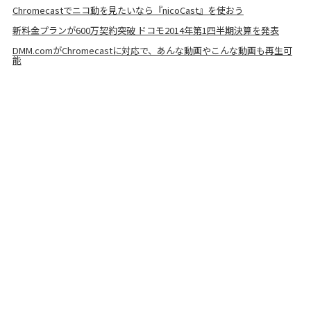
Chromecastでニコ動を見たいなら『nicoCast』を使おう
新料金プランが600万契約突破 ドコモ2014年第1四半期決算を発表
DMM.comがChromecastに対応で、あんな動画やこんな動画も再生可
能