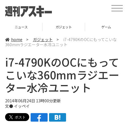
t
o
g
g
l
ニュース
ガジェット
ゲーム
e
n
a
home
>
ガジェット
>
i7-4790KのOCにもってこいな
v
360mmラジエーター水冷ユニット
i
g
a
i7-4790KのOCにもって
t
i
o
こいな360mmラジエー
n
ター水冷ユニット
2014年06月24日 13時00分更新
文●
イッペイ