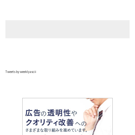
Tweets by weeklyascii