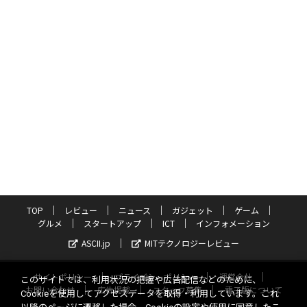
TOP
レビュー
ニュース
ガジェット
ゲーム
グルメ
スタートアップ
ICT
インフォメーション
ASCII.jp
MITテクノロジーレビュー
サイトポリシー
プライバシーポリシー
運営会社
このサイトでは、利用状況の把握や広告配信などのために、
お問い合わせ
広告掲載
スタッフ募集
電子版について
Cookieを使用してアクセスデータを取得・利用しています。これ