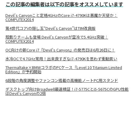
この記事の編集者は以下の記事をオススメしています
Devil's Canyonこと定格4GHzのCore i7-4790Kは悪魔か天使か：
COMPUTEX2014
第4世代コアiの隠し玉“Devil's Canyon”はTIM改良版
殻割りチームも登場 Devil's Canyonが空冷で5.4GHz突破：
COMPUTEX2014
OC向けの新Core i7『Devil's Canyon』の発売日は6月26日に！
水冷OCで4.7GHz常用！出来良すぎなi7-4790Kを思わず衝動買い
Thermaltake×BMWコラボのPCケース『Level 10 Titanium Limited
Edition』が予約開始
6段階の角度調整やファンコン搭載の高機能ノートPC用スタンド
デスクトップ向けBroadwell最速検証！i7-5775Cとi5-5675CのGPU性能
はDevil's Canyonの2倍