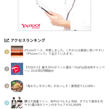
アクセスランキング
iPhoneケース、卒業しました。これからは最高に使いやすい
「iPhoneバック」で生きていきます。
【今日から】最大30％ポイント還元！PayPay自治体キャンペ
ーン 2026年8月開始分
「鬼おろし牛タン丼」がおいしそ！夏限定で1110円～
腰は大風量ファン、背中はペルチェ冷却。ダブルで身体を冷
やす1着2役のファン付きウェアが10,980円