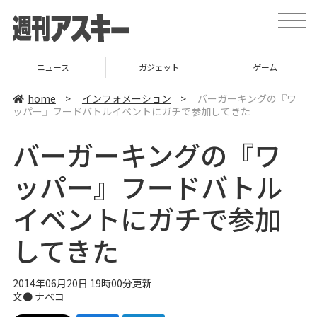
t
o
g
g
l
ガジェット
ゲーム
グルメ
e
n
a
home
>
インフォメーション
>
バーガーキングの『ワ
v
ッパー』フードバトルイベントにガチで参加してきた
i
g
a
バーガーキングの『ワ
t
i
o
ッパー』フードバトル
n
イベントにガチで参加
してきた
2014年06月20日 19時00分更新
文●
ナベコ