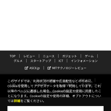
TOP
レビュー
ニュース
ガジェット
ゲーム
グルメ
スタートアップ
ICT
インフォメーション
ASCII.jp
MITテクノロジーレビュー
サイトポリシー
プライバシーポリシー
運営会社
このサイトでは、利用状況の把握や広告配信などのために、
お問い合わせ
広告掲載
スタッフ募集
電子版について
Cookieを使用してアクセスデータを取得・利用しています。これ
以降のページに遷移した場合、Cookieの設定や使用に同意したこ
©KADOKAWA ASCII Research Laboratories, Inc. 2026
とになります。Cookieの設定や使用の詳細、オプトアウトについ
ては
詳細
をご覧ください。