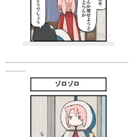
＿＿＿＿＿＿＿＿＿＿＿＿＿＿＿＿＿＿＿＿＿＿＿＿＿
＿＿＿＿