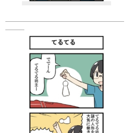
＿＿＿＿＿＿＿＿＿＿＿＿＿＿＿＿＿＿＿＿＿＿＿＿＿
＿＿＿＿