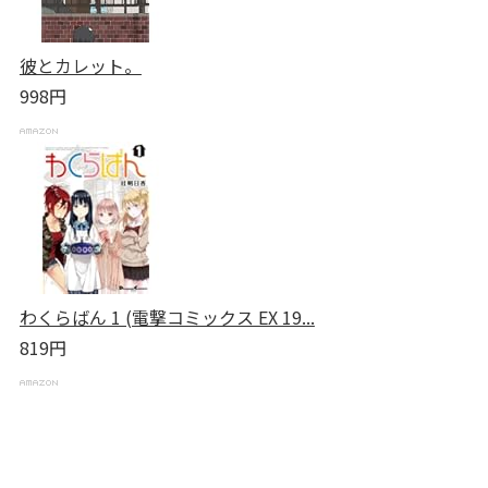
彼とカレット。
998円
わくらばん 1 (電撃コミックス EX 19...
819円