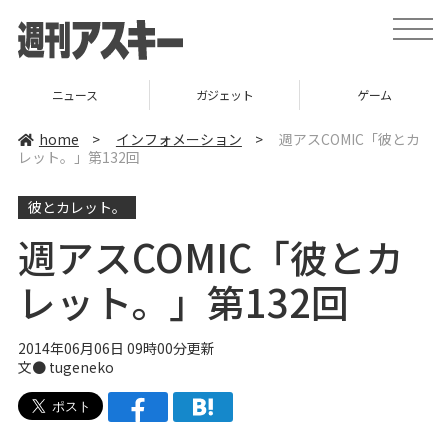
t
o
g
g
l
ニュース
ガジェット
ゲーム
e
n
a
home
>
インフォメーション
>
週アスCOMIC「彼とカ
v
レット。」第132回
i
g
a
彼とカレット。
t
i
o
週アスCOMIC「彼とカ
n
レット。」第132回
2014年06月06日 09時00分更新
文● tugeneko