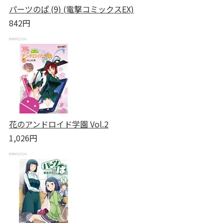
パーツのぱ (9) (電撃コミックスEX)
842円
花のアンドロイド学園 Vol.2
1,026円