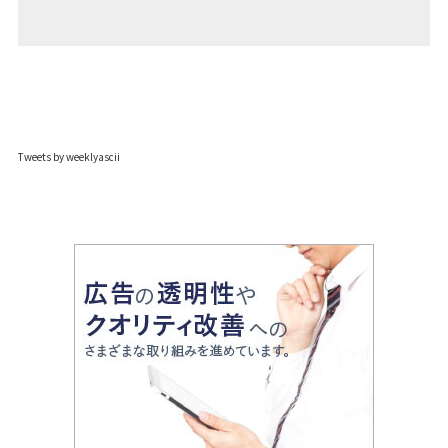
Tweets by weeklyascii