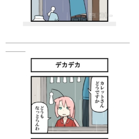
＿＿＿＿＿＿＿＿＿＿＿＿＿＿＿＿＿＿＿＿＿＿＿＿＿
＿＿＿＿