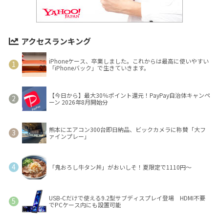
アクセスランキング
iPhoneケース、卒業しました。これからは最高に使いやすい
「iPhoneバック」で生きていきます。
【今日から】最大30％ポイント還元！PayPay自治体キャンペ
ーン 2026年8月開始分
熊本にエアコン300台即日納品、ビックカメラに称賛「大フ
ァインプレー」
「鬼おろし牛タン丼」がおいしそ！夏限定で1110円～
USB-Cだけで使える9.2型サブディスプレイ登場 HDMI不要
でPCケース内にも設置可能