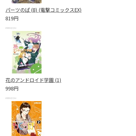
パーツのぱ (8) (電撃コミックスEX)
819円
花のアンドロイド学園 (1)
998円