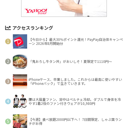
アクセスランキング
【今日から】最大30％ポイント還元！PayPay自治体キャンペ
ーン 2026年8月開始分
「鬼おろし牛タン丼」がおいしそ！夏限定で1110円～
iPhoneケース、卒業しました。これからは最高に使いやすい
「iPhoneバック」で生きていきます。
腰は大風量ファン、背中はペルチェ冷却。ダブルで身体を冷
やす1着2役のファン付きウェアが10,980円
【今週】食べ放題2000円以下へ！ 7日間限定、しゃぶ葉ラン
チがお得