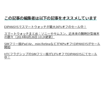
この記事の編集者は以下の記事をオススメしています
EXPANSYSでスマートウォッチが最大36％オフのセール中！
スマートウォッチまとめ：ソニーやサムスン、近未来の腕時計型端末
の数々（2014年6月26日 10:24更新）
SIMフリー版iPad Air、mini Retinaなどが40%オフ! EXPANSYSがセール
開始
HTCフラグシップのSIMフリー版が13％オフでEXPANSYSにてセール
中！