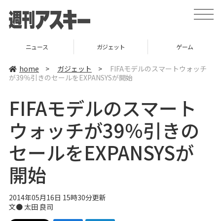
t
o
g
g
l
ニュース
ガジェット
ゲーム
e
n
a
home
>
ガジェット
>
FIFAモデルのスマートウォッチ
v
が39％引きのセールをEXPANSYSが開始
i
g
a
FIFAモデルのスマート
t
i
o
ウォッチが39％引きの
n
セールをEXPANSYSが
開始
2014年05月16日 15時30分更新
文●
太田 良司