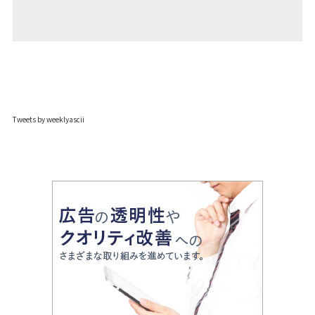
Tweets by weeklyascii