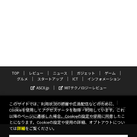
TOP
レビュー
ニュース
ガジェット
ゲーム
グルメ
スタートアップ
ICT
インフォメーション
ASCII.jp
MITテクノロジーレビュー
サイトポリシー
プライバシーポリシー
運営会社
このサイトでは、利用状況の把握や広告配信などのために、
お問い合わせ
広告掲載
スタッフ募集
電子版について
Cookieを使用してアクセスデータを取得・利用しています。これ
以降のページに遷移した場合、Cookieの設定や使用に同意したこ
©KADOKAWA ASCII Research Laboratories, Inc. 2026
とになります。Cookieの設定や使用の詳細、オプトアウトについ
ては
詳細
をご覧ください。