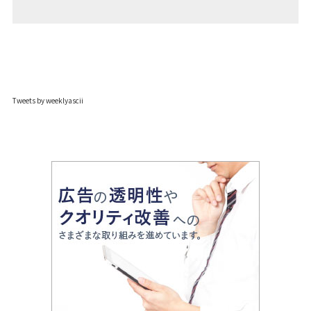
Tweets by weeklyascii