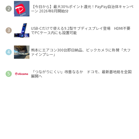
【今日から】最大30％ポイント還元！PayPay自治体キャンペ
ーン 2026年8月開始分
USB-Cだけで使える9.2型サブディスプレイ登場 HDMI不要
でPCケース内にも設置可能
熊本にエアコン300台即日納品、ビックカメラに称賛「大フ
ァインプレー」
「つながりにくい」改善なるか ドコモ、最新基地局を全国
展開へ