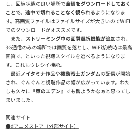
し、回線状態の良い場所で
全編をダウンロードしておく
ことで、途中で切れることなく観られる
ようになりま
す。高画質ファイルはファイルサイズが大きいのでWiFi
でのダウンロードがオススメです。
また、
ストリーミング中の画質選択機能が追加
され、
3G通信のみの場所では画質を落とし、WiFi接続時は最高
画質で、といった視聴スタイルを選べるようになりま
す。これもウレシイ機能。
最近
ノイタミナ
作品や
機動戦士ガンダム
の配信が開始
され、ぐんぐんと視聴作品の幅が広がっています。わた
しも久々に
『東のエデン
』でも観ようかなぁと思ってし
まいました。
関連サイト
●dアニメストア（外部サイト）