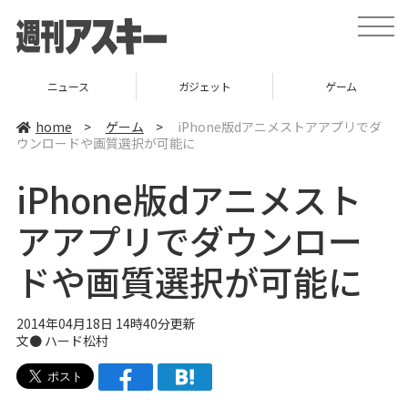
t
o
g
g
l
ニュース
ガジェット
ゲーム
e
n
a
home
>
ゲーム
>
iPhone版dアニメストアアプリでダ
v
ウンロードや画質選択が可能に
i
g
a
iPhone版dアニメスト
t
i
o
アアプリでダウンロー
n
ドや画質選択が可能に
2014年04月18日 14時40分更新
文●
ハード松村