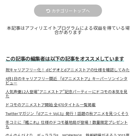
カテゴリートップへ
本記事はアフィリエイトプログラムによる収益を得ている場
合があります
この記事の編集者は以下の記事をオススメしています
祝キャリアフリー化！ dビデオとdアニメストアの仕様を確認してみた
4月1日のキャリアフリー間近 『dアニメストア』キーパーソンインタ
ビュー
人気声優12人登場“アニメストア”記念パーティーにドコモの本気を見
た
ドコモのアニメストア開始 全470タイトル一覧掲載
Twitterマガジン『dアニ＋ Vol.3』発行！話題の秋アニメを見つくそう
冬コミに『艦これ』仕様のドコモ基地局が登場！数量限定プレゼント
も
のんのんびより、デュラララ!!、WORKING!!、鉄板続編がそろう2015夏