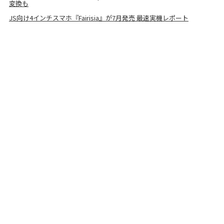
変換も
JS向け4インチスマホ『Fairisia』が7月発売 最速実機レポート