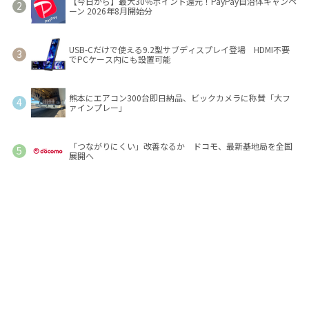
【今日から】最大30％ポイント還元！PayPay自治体キャンペ
ーン 2026年8月開始分
USB-Cだけで使える9.2型サブディスプレイ登場 HDMI不要
でPCケース内にも設置可能
熊本にエアコン300台即日納品、ビックカメラに称賛「大フ
ァインプレー」
「つながりにくい」改善なるか ドコモ、最新基地局を全国
展開へ