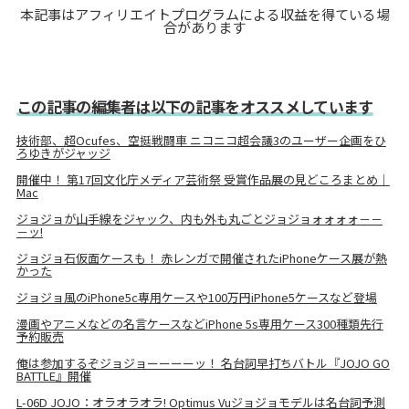
本記事はアフィリエイトプログラムによる収益を得ている場
合があります
この記事の編集者は以下の記事をオススメしています
技術部、超Ocufes、空挺戦闘車 ニコニコ超会議3のユーザー企画をひ
ろゆきがジャッジ
開催中！ 第17回文化庁メディア芸術祭 受賞作品展の見どころまとめ｜
Mac
ジョジョが山手線をジャック、内も外も丸ごとジョジョォォォォ－－
－ッ!
ジョジョ石仮面ケースも！ 赤レンガで開催されたiPhoneケース展が熱
かった
ジョジョ風のiPhone5c専用ケースや100万円iPhone5ケースなど登場
漫画やアニメなどの名言ケースなどiPhone 5s専用ケース300種類先行
予約販売
俺は参加するぞジョジョーーーーッ！ 名台詞早打ちバトル『JOJO GO
BATTLE』開催
L-06D JOJO：オラオラオラ! Optimus Vuジョジョモデルは名台詞予測